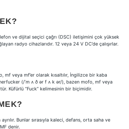
MEK?
on ve dijital seçici çağrı (DSC) iletişimini çok yüksek
ğlayan radyo cihazlarıdır. 12 veya 24 V DC’de çalışırlar.
 mf veya mf’er olarak kısaltılır, İngilizce bir kaba
herfucker (/ˈm ʌ ð ər f ʌ k ər/), bazen mofo, mf veya
ktür. Küfürlü “Fuck” kelimesinin bir biçimidir.
EMEK?
rılır. Bunlar sırasıyla kaleci, defans, orta saha ve
 MF denir.