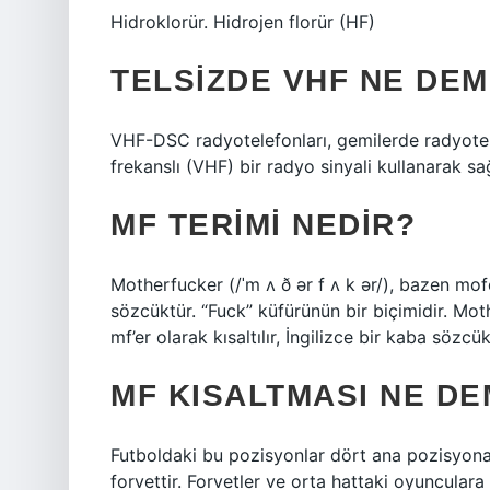
Hidroklorür. Hidrojen florür (HF)
TELSIZDE VHF NE DE
VHF-DSC radyotelefonları, gemilerde radyotelef
frekanslı (VHF) bir radyo sinyali kullanarak sa
MF TERIMI NEDIR?
Motherfucker (/ˈm ʌ ð ər f ʌ k ər/), bazen mofo,
sözcüktür. “Fuck” küfürünün bir biçimidir. Mot
mf’er olarak kısaltılır, İngilizce bir kaba sözcü
MF KISALTMASI NE D
Futboldaki bu pozisyonlar dört ana pozisyona ay
forvettir. Forvetler ve orta hattaki oyunculara