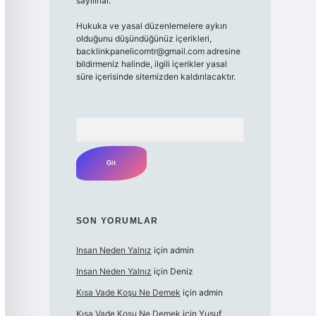
sayılırlar.
Hukuka ve yasal düzenlemelere aykırı
olduğunu düşündüğünüz içerikleri,
backlinkpanelicomtr@gmail.com
adresine
bildirmeniz halinde, ilgili içerikler yasal
süre içerisinde sitemizden kaldırılacaktır.
Arama
SON YORUMLAR
Insan Neden Yalnız
için
admin
Insan Neden Yalnız
için
Deniz
Kısa Vade Koşu Ne Demek
için
admin
Kısa Vade Koşu Ne Demek
için
Yusuf