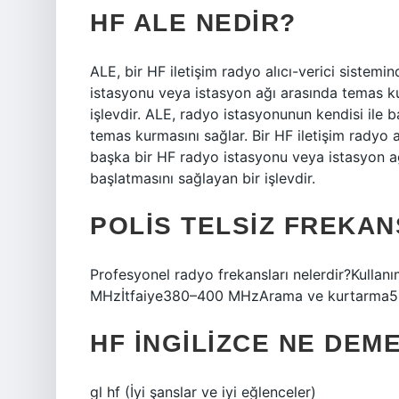
HF ALE NEDIR?
ALE, bir HF iletişim radyo alıcı-verici sistem
istasyonu veya istasyon ağı arasında temas ku
işlevdir. ALE, radyo istasyonunun kendisi ile
temas kurmasını sağlar. Bir HF iletişim radyo a
başka bir HF radyo istasyonu veya istasyon a
başlatmasını sağlayan bir işlevdir.
POLIS TELSIZ FREKAN
Profesyonel radyo frekansları nelerdir?Kull
MHzİtfaiye380–400 MHzArama ve kurtarma5
HF INGILIZCE NE DEM
gl hf (İyi şanslar ve iyi eğlenceler)