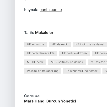
Kaynak:
panta.com.tr
Tarih:
Makaleler
HF açılımı ne
HF ale nedir
HF ingilizce ne demek
HF nedir denizcilikte
HF nedir elektronik
HF nerele
MF HF nedir
MF kısaltması ne demek
MF telefon
Polis telsiz frekansı kaç
Telsizde VHF ne demek
V
Önceki Yazı
Mars Hangi Burcun Yönetici