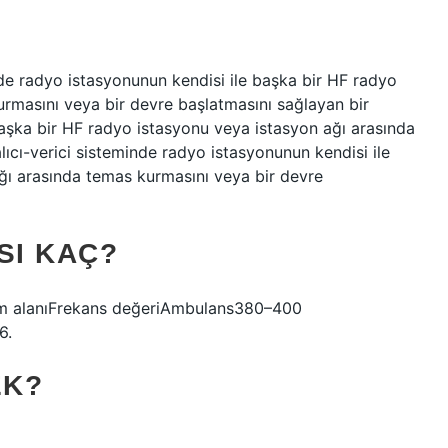
inde radyo istasyonunun kendisi ile başka bir HF radyo
rmasını veya bir devre başlatmasını sağlayan bir
 başka bir HF radyo istasyonu veya istasyon ağı arasında
lıcı-verici sisteminde radyo istasyonunun kendisi ile
ğı arasında temas kurmasını veya bir devre
SI KAÇ?
anım alanıFrekans değeriAmbulans380–400
6.
EK?