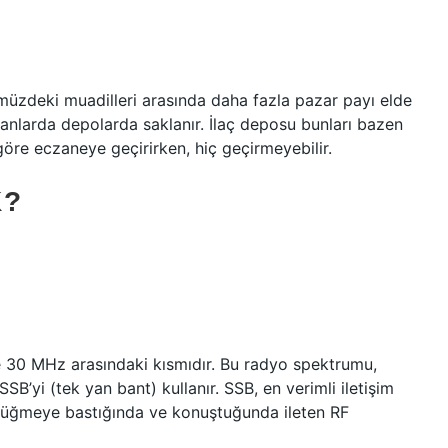
ümüzdeki muadilleri arasında daha fazla pazar payı elde
oranlarda depolarda saklanır. İlaç deposu bunları bazen
göre eczaneye geçirirken, hiç geçirmeyebilir.
K?
e 30 MHz arasındaki kısmıdır. Bu radyo spektrumu,
SB’yi (tek yan bant) kullanır. SSB, en verimli iletişim
 düğmeye bastığında ve konuştuğunda ileten RF