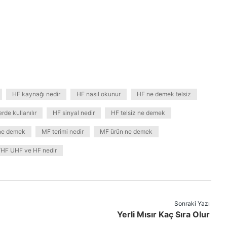
HF kaynağı nedir
HF nasıl okunur
HF ne demek telsiz
rde kullanılır
HF sinyal nedir
HF telsiz ne demek
 ne demek
MF terimi nedir
MF ürün ne demek
HF UHF ve HF nedir
Sonraki Yazı
Yerli Mısır Kaç Sıra Olur