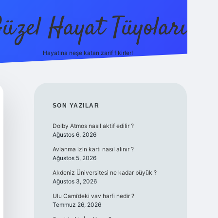
üzel Hayat Tüyoları
Hayatına neşe katan zarif fikirler!
ilbet giriş
SIDEBAR
SON YAZILAR
Dolby Atmos nasıl aktif edilir ?
Ağustos 6, 2026
Avlanma izin kartı nasıl alınır ?
Ağustos 5, 2026
Akdeniz Üniversitesi ne kadar büyük ?
Ağustos 3, 2026
Ulu Cami’deki vav harfi nedir ?
Temmuz 26, 2026