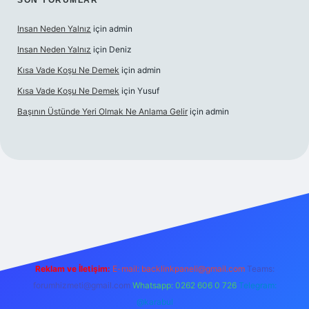
SON YORUMLAR
Insan Neden Yalnız
için
admin
Insan Neden Yalnız
için
Deniz
Kısa Vade Koşu Ne Demek
için
admin
Kısa Vade Koşu Ne Demek
için
Yusuf
Başının Üstünde Yeri Olmak Ne Anlama Gelir
için
admin
giriş
Reklam ve İletişim:
E-mail:
backlinkpaneli@gmail.com
Teams:
forumhizmeti@gmail.com
Whatsapp: 0262 606 0 726
Telegram:
@karabul