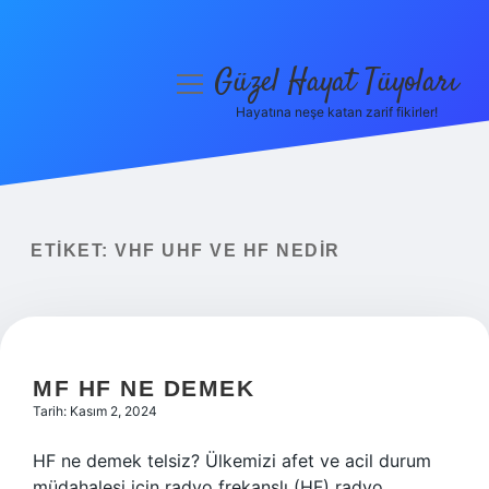
Güzel Hayat Tüyoları
menüyü
aç
Hayatına neşe katan zarif fikirler!
Anasayfa
Gizlilik Politikası
Yasal Uyarı
ETIKET:
VHF UHF VE HF NEDIR
Hakkımızda
MF HF NE DEMEK
Tarih: Kasım 2, 2024
HF ne demek telsiz? Ülkemizi afet ve acil durum
müdahalesi için radyo frekanslı (HF) radyo