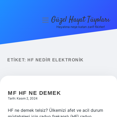
Güzel Hayat Tüyoları
menüyü
aç
Hayatına neşe katan zarif fikirler!
Anasayfa
Gizlilik Politikası
Yasal Uyarı
ETIKET:
HF NEDIR ELEKTRONIK
Hakkımızda
MF HF NE DEMEK
Tarih: Kasım 2, 2024
HF ne demek telsiz? Ülkemizi afet ve acil durum
müdahalesi için radyo frekanslı (HF) radyo