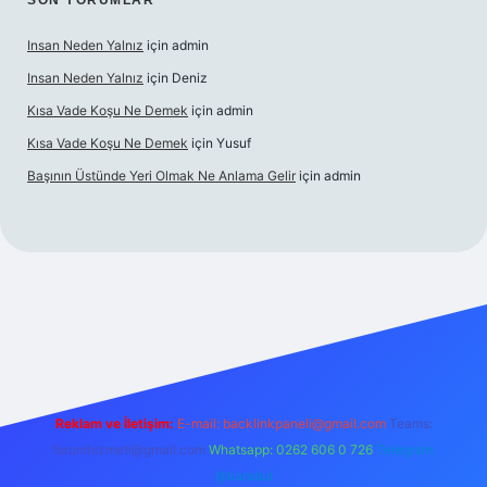
SON YORUMLAR
Insan Neden Yalnız
için
admin
Insan Neden Yalnız
için
Deniz
Kısa Vade Koşu Ne Demek
için
admin
Kısa Vade Koşu Ne Demek
için
Yusuf
Başının Üstünde Yeri Olmak Ne Anlama Gelir
için
admin
iriş
Reklam ve İletişim:
E-mail:
backlinkpaneli@gmail.com
Teams:
forumhizmeti@gmail.com
Whatsapp: 0262 606 0 726
Telegram:
@karabul