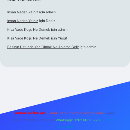
SON YORUMLAR
Insan Neden Yalnız
için
admin
Insan Neden Yalnız
için
Deniz
Kısa Vade Koşu Ne Demek
için
admin
Kısa Vade Koşu Ne Demek
için
Yusuf
Başının Üstünde Yeri Olmak Ne Anlama Gelir
için
admin
giriş
Reklam ve İletişim:
E-mail:
backlinkpaneli@gmail.com
Teams:
forumhizmeti@gmail.com
Whatsapp: 0262 606 0 726
Telegram:
@karabul