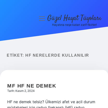
Güzel Hayat Tüyoları
menüyü
aç
Hayatına neşe katan zarif fikirler!
Anasayfa
Gizlilik Politikası
Yasal Uyarı
ETIKET:
HF NERELERDE KULLANILIR
Hakkımızda
MF HF NE DEMEK
Tarih: Kasım 2, 2024
HF ne demek telsiz? Ülkemizi afet ve acil durum
müdahalesi için radyo frekanslı (HF) radyo