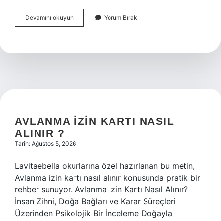
Dolby
Devamını okuyun
Yorum Bırak
Atmos
nasıl
aktif
edilir
?
AVLANMA IZIN KARTI NASIL
ALINIR ?
Tarih: Ağustos 5, 2026
Lavitaebella okurlarına özel hazırlanan bu metin,
Avlanma izin kartı nasıl alınır konusunda pratik bir
rehber sunuyor. Avlanma İzin Kartı Nasıl Alınır?
İnsan Zihni, Doğa Bağları ve Karar Süreçleri
Üzerinden Psikolojik Bir İnceleme Doğayla