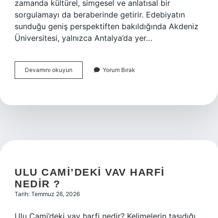
zamanda kültürel, simgesel ve anlatısal bir
sorgulamayı da beraberinde getirir. Edebiyatın
sunduğu geniş perspektiften bakıldığında Akdeniz
Üniversitesi, yalnızca Antalya’da yer…
Akdeniz
Devamını okuyun
Yorum Bırak
Üniversitesi
ne
kadar
büyük
?
ULU CAMI’DEKI VAV HARFI
NEDIR ?
Tarih: Temmuz 26, 2026
Ulu Cami’deki vav harfi nedir? Kelimelerin taşıdığı