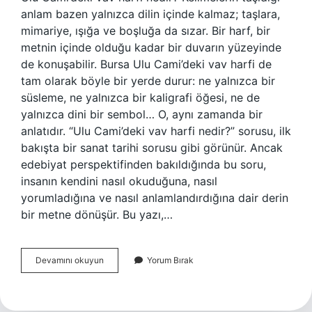
anlam bazen yalnızca dilin içinde kalmaz; taşlara,
mimariye, ışığa ve boşluğa da sızar. Bir harf, bir
metnin içinde olduğu kadar bir duvarın yüzeyinde
de konuşabilir. Bursa Ulu Cami’deki vav harfi de
tam olarak böyle bir yerde durur: ne yalnızca bir
süsleme, ne yalnızca bir kaligrafi öğesi, ne de
yalnızca dini bir sembol… O, aynı zamanda bir
anlatıdır. “Ulu Cami’deki vav harfi nedir?” sorusu, ilk
bakışta bir sanat tarihi sorusu gibi görünür. Ancak
edebiyat perspektifinden bakıldığında bu soru,
insanın kendini nasıl okuduğuna, nasıl
yorumladığına ve nasıl anlamlandırdığına dair derin
bir metne dönüşür. Bu yazı,…
Ulu
Devamını okuyun
Yorum Bırak
Cami’deki
vav
harfi
nedir