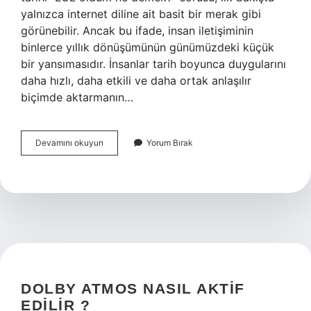
yalnızca internet diline ait basit bir merak gibi
görünebilir. Ancak bu ifade, insan iletişiminin
binlerce yıllık dönüşümünün günümüzdeki küçük
bir yansımasıdır. İnsanlar tarih boyunca duygularını
daha hızlı, daha etkili ve daha ortak anlaşılır
biçimde aktarmanın…
LOL
Devamını okuyun
Yorum Bırak
oldum
ne
demek
?
DOLBY ATMOS NASIL AKTIF
EDILIR ?