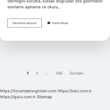
derinliğini koruma, kutsalı doğrudan dile getirmenin
sınırlarını aşmama ve okuru…
İma
Devamını okuyun
Yorum Bırak
ne
demek
islamda
?
YAZI
1
2
…
148
Sonraki
SAYFALAMASI
https://forumteknogirisim.com
https://kaci.com.tr
https://gucu.com.tr
Sitemap