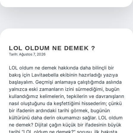
nereye
bağlıydı
?
LOL OLDUM NE DEMEK ?
Tarih: Ağustos 7, 2026
LOL oldum ne demek hakkında daha bilinçli bir
bakış için Lavitaebella ekibinin hazırladığı yazıya
başlayalım. Geçmişi anlamaya çalıştığımda aslında
yalnızca eski zamanların izini sürmediğimi, bugün
kullandığımız kelimelerin, tepkilerin ve davranışların
nasıl oluştuğunu da keşfettiğimi hissederim; çünkü
bir ifadenin ardındaki tarihi görmek, bugünün
kültürünü daha derin okumamızı sağlar. LOL oldum
ne demek? Dijital çağın küçük bir ifadesinin büyük
tarihi “LOL oldum ne demek?” sorusu, ilk bakışta