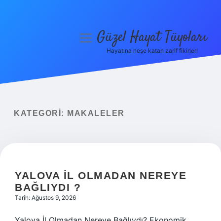
Güzel Hayat Tüyoları
menüyü
aç
Hayatına neşe katan zarif fikirler!
Anasayfa
Gizlilik Politikası
Yasal Uyarı
KATEGORI:
MAKALELER
Hakkımızda
YALOVA IL OLMADAN NEREYE
BAĞLIYDI ?
Tarih: Ağustos 9, 2026
Yalova İl Olmadan Nereye Bağlıydı? Ekonomik