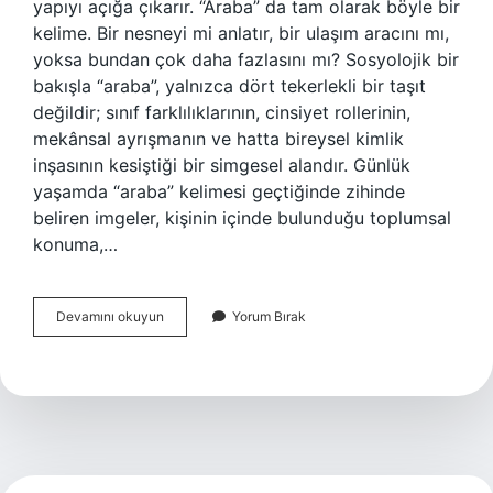
yapıyı açığa çıkarır. “Araba” da tam olarak böyle bir
kelime. Bir nesneyi mi anlatır, bir ulaşım aracını mı,
yoksa bundan çok daha fazlasını mı? Sosyolojik bir
bakışla “araba”, yalnızca dört tekerlekli bir taşıt
değildir; sınıf farklılıklarının, cinsiyet rollerinin,
mekânsal ayrışmanın ve hatta bireysel kimlik
inşasının kesiştiği bir simgesel alandır. Günlük
yaşamda “araba” kelimesi geçtiğinde zihinde
beliren imgeler, kişinin içinde bulunduğu toplumsal
konuma,…
Araba
Devamını okuyun
Yorum Bırak
kelimesi
neyi
çağrıştırır
?