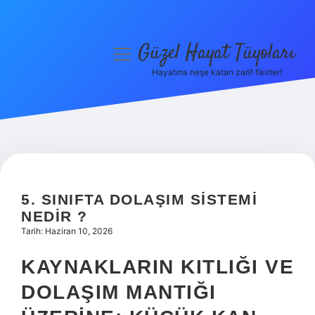
Güzel Hayat Tüyoları
menüyü
aç
Hayatına neşe katan zarif fikirler!
Anasayfa
Gizlilik Politikası
Yasal Uyarı
Hakkımızda
5. SINIFTA DOLAŞIM SISTEMI
NEDIR ?
Tarih: Haziran 10, 2026
KAYNAKLARIN KITLIĞI VE
DOLAŞIM MANTIĞI