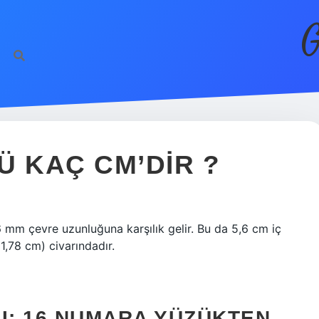
G
Ü KAÇ CM’DIR ?
 mm çevre uzunluğuna karşılık gelir. Bu da 5,6 cm iç
1,78 cm) civarındadır.
I: 16 NUMARA YÜZÜKTEN