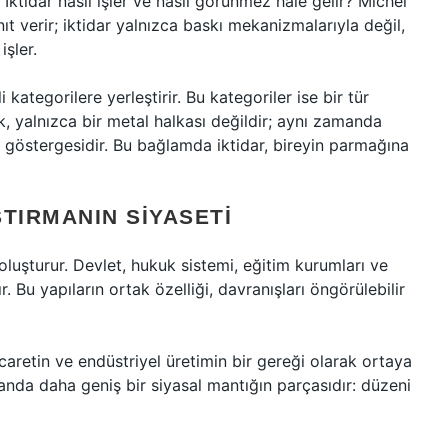
 İktidar nasıl işler ve nasıl görünmez hale gelir? Michel
t verir; iktidar yalnızca baskı mekanizmalarıyla değil,
işler.
i kategorilere yerleştirir. Bu kategoriler ise bir tür
k, yalnızca bir metal halkası değildir; aynı zamanda
 göstergesidir. Bu bağlamda iktidar, bireyin parmağına
TIRMANIN SIYASETI
luşturur. Devlet, hukuk sistemi, eğitim kurumları ve
r. Bu yapıların ortak özelliği, davranışları öngörülebilir
caretin ve endüstriyel üretimin bir gereği olarak ortaya
manda daha geniş bir siyasal mantığın parçasıdır: düzeni