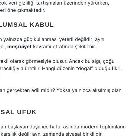
k veri gizliliği tartışmaları üzerinden yürürken,
eri öne çıkmaktadır.
PLUMSAL KABUL
in yalnızca güç kullanması yeterli değildir; aynı
eci,
meşruiyet
kavramı etrafında şekillenir.
gerekli olarak görmesiyle oluşur. Ancak bu algı, çoğu
acılığıyla üretilir. Hangi düzenin “doğal” olduğu fikri,
.
n gerçekten adil midir? Yoksa yalnızca alışılmış olan
ASAL UFUK
dan başlayan düşünce hattı, aslında modern toplumların
karşılık değil; aynı zamanda siyasal bir dildir.