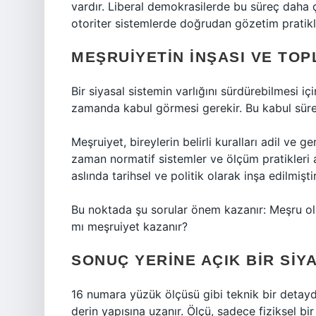
vardır. Liberal demokrasilerde bu süreç daha ço
otoriter sistemlerde doğrudan gözetim pratikl
MEŞRUIYETIN İNŞASI VE TO
Bir siyasal sistemin varlığını sürdürebilmesi iç
zamanda kabul görmesi gerekir. Bu kabul sür
Meşruiyet, bireylerin belirli kuralları adil ve 
zaman normatif sistemler ve ölçüm pratikleri ar
aslında tarihsel ve politik olarak inşa edilmiştir
Bu noktada şu sorular önem kazanır: Meşru ola
mı meşruiyet kazanır?
SONUÇ YERINE AÇIK BIR SIY
16 numara yüzük ölçüsü gibi teknik bir detay
derin yapısına uzanır. Ölçü, sadece fiziksel bir 