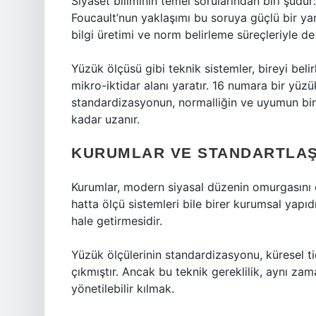
Siyaset biliminin temel sorularından biri şudur:
Foucault’nun yaklaşımı bu soruya güçlü bir yanı
bilgi üretimi ve norm belirleme süreçleriyle de 
Yüzük ölçüsü gibi teknik sistemler, bireyi belirl
mikro-iktidar alanı yaratır. 16 numara bir yüzü
standardizasyonun, normalliğin ve uyumun bir
kadar uzanır.
KURUMLAR VE STANDARTLAŞ
Kurumlar, modern siyasal düzenin omurgasını o
hatta ölçü sistemleri bile birer kurumsal yapıdı
hale getirmesidir.
Yüzük ölçülerinin standardizasyonu, küresel ti
çıkmıştır. Ancak bu teknik gereklilik, aynı za
yönetilebilir kılmak.