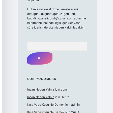
sayılırlar.
Hukuka ve yasal düzenlemelere aykırı
olduğunu düşündüğünüz içerikleri,
backlinkpanelicomtr@gmail.com
adresine
bildirmeniz halinde, ilgili içerikler yasal
süre içerisinde sitemizden kaldırılacaktır.
Arama
SON YORUMLAR
Insan Neden Yalnız
için
admin
Insan Neden Yalnız
için
Deniz
Kısa Vade Koşu Ne Demek
için
admin
Kısa Vade Koşu Ne Demek
için
Yusuf