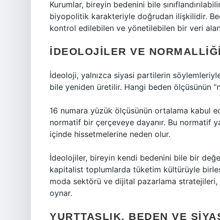
Kurumlar, bireyin bedenini bile sınıflandırılab
biyopolitik karakteriyle doğrudan ilişkilidir. Be
kontrol edilebilen ve yönetilebilen bir veri alan
İDEOLOJILER VE NORMALLIĞI
İdeoloji, yalnızca siyasi partilerin söylemleriy
bile yeniden üretilir. Hangi beden ölçüsünün “no
16 numara yüzük ölçüsünün ortalama kabul edil
normatif bir çerçeveye dayanır. Bu normatif yapı
içinde hissetmelerine neden olur.
İdeolojiler, bireyin kendi bedenini bile bir 
kapitalist toplumlarda tüketim kültürüyle birle
moda sektörü ve dijital pazarlama stratejileri,
oynar.
YURTTAŞLIK, BEDEN VE SIYA