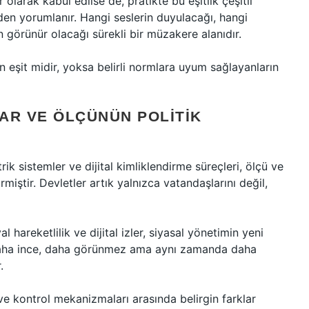
olarak kabul edilse de, pratikte bu eşitlik çeşitli
en yorumlanır. Hangi seslerin duyulacağı, hangi
n görünür olacağı sürekli bir müzakere alanıdır.
n eşit midir, yoksa belirli normlara uyum sağlayanların
AR VE ÖLÇÜNÜN POLITIK
k sistemler ve dijital kimliklendirme süreçleri, ölçü ve
iştir. Devletler artık yalnızca vatandaşlarını değil,
hareketlilik ve dijital izler, siyasal yönetimin yeni
ın daha ince, daha görünmez ama aynı zamanda daha
.
 ve kontrol mekanizmaları arasında belirgin farklar