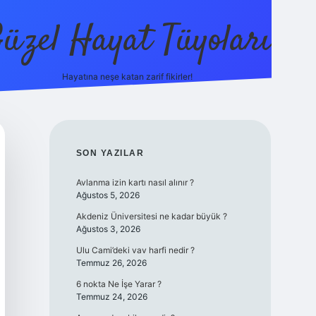
üzel Hayat Tüyoları
Hayatına neşe katan zarif fikirler!
ilbet giriş
SIDEBAR
SON YAZILAR
Avlanma izin kartı nasıl alınır ?
Ağustos 5, 2026
Akdeniz Üniversitesi ne kadar büyük ?
Ağustos 3, 2026
Ulu Cami’deki vav harfi nedir ?
Temmuz 26, 2026
6 nokta Ne İşe Yarar ?
Temmuz 24, 2026