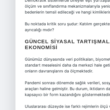
Demokratik sistemlerde bireyler eşit yurttaşlar 
ölçüm ve sınıflandırma mekanizmalarıyla yenid
bedenlerin temsil edileceği ve hangi kimlikleri
Bu noktada kritik soru şudur: Katılım gerçekte
ayrıcalığı mıdır?
GÜNCEL SIYASAL TARTIŞMAL
EKONOMISI
Günümüz dünyasında veri politikaları, biyometri
standart meselesini daha da merkezi hale getirm
onların davranışlarını da ölçmektedir.
Pandemi sonrası dönemde sağlık verileri, sosyal 
araçları haline gelmiştir. Bu durum, iktidar
kapsayıcı bir form kazandığını göstermektedir
Uluslararası düzeyde ise farklı rejimlerin ölçü