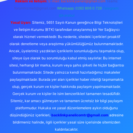
Reklam ve İletişim:
E-mail:
backlinkpaneli@gmail.com
Teams:
forumhizmeti@gmail.com
Whatsapp: 0262 606 0 726
Telegram:
@karabul
Yasal Uyarı:
Sitemiz, 5651 Sayılı Kanun gereğince Bilgi Teknolojileri
ve İletişim Kurumu (BTK) tarafından onaylanmış bir Yer Sağlayıcı
olarak hizmet vermektedir. Bu nedenle, sitedeki içerikleri proaktif
olarak denetleme veya araştırma yükümlülüğümüz bulunmamaktadır.
Ancak, üyelerimiz yazdıkları içeriklerin sorumluluğunu taşımakta olup,
siteye üye olarak bu sorumluluğu kabul etmiş sayılırlar. Bu internet
sitesi, herhangi bir marka, kurum veya şahıs şirketi ile hiçbir bağlantısı
bulunmamaktadır. Sitede yalnızca kendi hazırladığımız makaleler
paylaşılmaktadır. Burada yer alan içerikler haber niteliği taşımamakta
olup, gerçek kurum ve kişiler hakkında paylaşım yapılmamaktadır.
Gerçek kurum ve kişiler ile isim benzerlikleri tamamen tesadüfidir.
Sitemiz, kar amacı gütmeyen ve tamamen ücretsiz bir bilgi paylaşım
platformudur. Hukuka ve yasal düzenlemelere aykırı olduğunu
düşündüğünüz içerikleri,
backlinkpanelicomtr@gmail.com
adresine
bildirmeniz halinde, ilgili içerikler yasal süre içerisinde sitemizden
kaldırılacaktır.