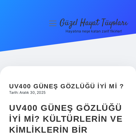
Güzel Hayat Tüyoları
menüyü
aç
Hayatına neşe katan zarif fikirler!
Anasayfa
Gizlilik Politikası
Yasal Uyarı
Hakkımızda
UV400 GÜNEŞ GÖZLÜĞÜ IYI MI ?
Tarih: Aralık 30, 2025
UV400 GÜNEŞ GÖZLÜĞÜ
İYI MI? KÜLTÜRLERIN VE
KIMLIKLERIN BIR