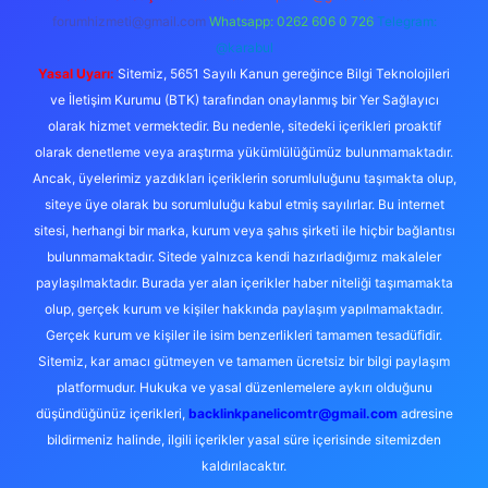
forumhizmeti@gmail.com
Whatsapp: 0262 606 0 726
Telegram:
@karabul
Yasal Uyarı:
Sitemiz, 5651 Sayılı Kanun gereğince Bilgi Teknolojileri
ve İletişim Kurumu (BTK) tarafından onaylanmış bir Yer Sağlayıcı
olarak hizmet vermektedir. Bu nedenle, sitedeki içerikleri proaktif
olarak denetleme veya araştırma yükümlülüğümüz bulunmamaktadır.
Ancak, üyelerimiz yazdıkları içeriklerin sorumluluğunu taşımakta olup,
siteye üye olarak bu sorumluluğu kabul etmiş sayılırlar. Bu internet
sitesi, herhangi bir marka, kurum veya şahıs şirketi ile hiçbir bağlantısı
bulunmamaktadır. Sitede yalnızca kendi hazırladığımız makaleler
paylaşılmaktadır. Burada yer alan içerikler haber niteliği taşımamakta
olup, gerçek kurum ve kişiler hakkında paylaşım yapılmamaktadır.
Gerçek kurum ve kişiler ile isim benzerlikleri tamamen tesadüfidir.
Sitemiz, kar amacı gütmeyen ve tamamen ücretsiz bir bilgi paylaşım
platformudur. Hukuka ve yasal düzenlemelere aykırı olduğunu
düşündüğünüz içerikleri,
backlinkpanelicomtr@gmail.com
adresine
bildirmeniz halinde, ilgili içerikler yasal süre içerisinde sitemizden
kaldırılacaktır.