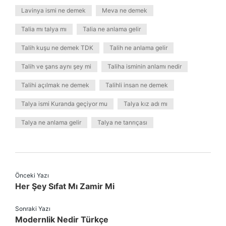
Lavinya ismi ne demek
Meva ne demek
Talia mı talya mı
Talia ne anlama gelir
Talih kuşu ne demek TDK
Talih ne anlama gelir
Talih ve şans aynı şey mi
Taliha isminin anlamı nedir
Talihi açılmak ne demek
Talihli insan ne demek
Talya ismi Kuranda geçiyor mu
Talya kız adı mı
Talya ne anlama gelir
Talya ne tanrıçası
Önceki Yazı
Her Şey Sıfat Mı Zamir Mi
Sonraki Yazı
Modernlik Nedir Türkçe