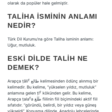
olarak da popüler hale gelmiştir.
TALIHA ISMININ ANLAMI
NEDIR?
Türk Dil Kurumu’na göre Taliha isminin anlamı:
Uğur, mutluluk.
ESKI DILDE TALIH NE
DEMEK?
Arapça ṭāliˁ طالع kelimesinden ödünç alınmış bir
kelimedir. Bu kelime, “yükselen yıldız, mutluluk”
anlamına gelen ṭlˁ kökünden gelir. Bu kelime,
Arapça ṭalaˁa طَلَعَ fiilinin fiil biçimindeki aktif fiil
sıfatıdır. “göründü, belirdi, bir yıldız veya güneş
yükseldi”. Konuşma dilinde, Anadolu lehçelerinde