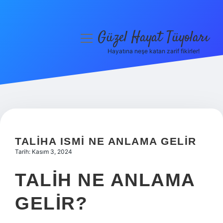
Güzel Hayat Tüyoları
menüyü
aç
Hayatına neşe katan zarif fikirler!
Anasayfa
Gizlilik Politikası
Yasal Uyarı
Hakkımızda
TALIHA ISMI NE ANLAMA GELIR
Tarih: Kasım 3, 2024
TALIH NE ANLAMA
GELIR?