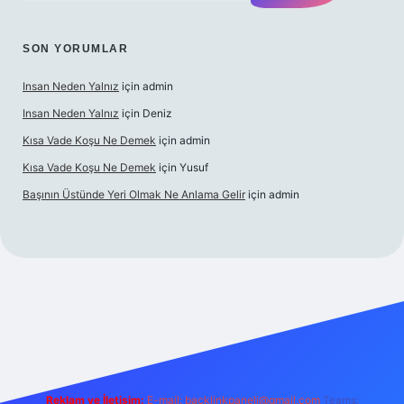
SON YORUMLAR
Insan Neden Yalnız
için
admin
Insan Neden Yalnız
için
Deniz
Kısa Vade Koşu Ne Demek
için
admin
Kısa Vade Koşu Ne Demek
için
Yusuf
Başının Üstünde Yeri Olmak Ne Anlama Gelir
için
admin
iş
Reklam ve İletişim:
E-mail:
backlinkpaneli@gmail.com
Teams: