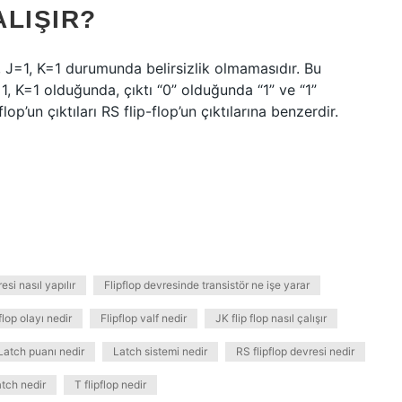
ALIŞIR?
rk, J=1, K=1 durumunda belirsizlik olmamasıdır. Bu
=1, K=1 olduğunda, çıktı “0” olduğunda “1” ve “1”
op’un çıktıları RS flip-flop’un çıktılarına benzerdir.
esi nasıl yapılır
Flipflop devresinde transistör ne işe yarar
flop olayı nedir
Flipflop valf nedir
JK flip flop nasıl çalışır
Latch puanı nedir
Latch sistemi nedir
RS flipflop devresi nedir
atch nedir
T flipflop nedir