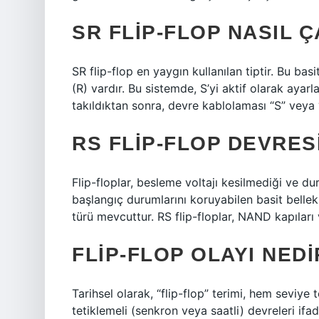
SR FLIP-FLOP NASIL Ç
SR flip-flop en yaygın kullanılan tiptir. Bu basit
(R) vardır. Bu sistemde, S’yi aktif olarak ayarl
takıldıktan sonra, devre kablolaması “S” veya
RS FLIP-FLOP DEVRES
Flip-floplar, besleme voltajı kesilmediği ve du
başlangıç ​​durumlarını koruyabilen basit bellek h
türü mevcuttur. RS flip-floplar, NAND kapıları 
FLIP-FLOP OLAYI NEDI
Tarihsel olarak, “flip-flop” terimi, hem seviy
tetiklemeli (senkron veya saatli) devreleri ifad