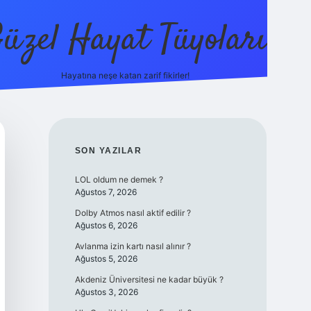
üzel Hayat Tüyoları
Hayatına neşe katan zarif fikirler!
ilbet giriş
SIDEBAR
SON YAZILAR
LOL oldum ne demek ?
Ağustos 7, 2026
Dolby Atmos nasıl aktif edilir ?
Ağustos 6, 2026
Avlanma izin kartı nasıl alınır ?
Ağustos 5, 2026
Akdeniz Üniversitesi ne kadar büyük ?
Ağustos 3, 2026