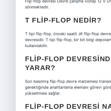
Flip-flop devresi Devre çalışma voltajı 12 V DC
sönmektedir.
T FLIP-FLOP NEDIR?
T tipi flip-flop, önceki saatli JK flip-flop dev
devresidir. T tipi flip-flop, bir bit bilgi depol
kullanılabilir.
FLIP-FLOP DEVRESIND
YARAR?
Son basılmış flip-flop devre malzemesi transist
gerektiğinde anahtarlama elemanı görevi gören 
yükseltmesi sağlar.
FLIP-FLOP DEVRESI NA