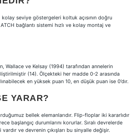
NEDIR?
olay seviye göstergeleri koltuk açısının doğru
LATCH bağlantı sistemi hızlı ve kolay montaj ve
 Wallace ve Kelsay (1994) tarafından annelerin
iştirilmiştir (14). Ölçekteki her madde 0-2 arasında
lınabilecek en yüksek puan 10, en düşük puan ise 0’dır.
IŞE YARAR?
urduğumuz bellek elemanlarıdır. Flip-floplar iki kararlıdır
ece başlangıç ​​durumlarını korurlar. Sıralı devrelerde
şi vardır ve devrenin çıkışları bu sinyalle değişir.