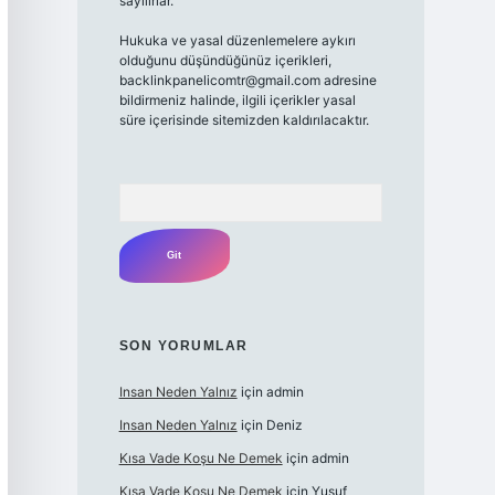
sayılırlar.
Hukuka ve yasal düzenlemelere aykırı
olduğunu düşündüğünüz içerikleri,
backlinkpanelicomtr@gmail.com
adresine
bildirmeniz halinde, ilgili içerikler yasal
süre içerisinde sitemizden kaldırılacaktır.
Arama
SON YORUMLAR
Insan Neden Yalnız
için
admin
Insan Neden Yalnız
için
Deniz
Kısa Vade Koşu Ne Demek
için
admin
Kısa Vade Koşu Ne Demek
için
Yusuf