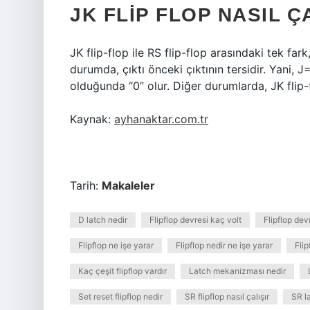
JK FLIP FLOP NASIL Ç
JK flip-flop ile RS flip-flop arasındaki tek fa
durumda, çıktı önceki çıktının tersidir. Yani, J
olduğunda “0” olur. Diğer durumlarda, JK flip-fl
Kaynak:
ayhanaktar.com.tr
Tarih:
Makaleler
D latch nedir
Flipflop devresi kaç volt
Flipflop devr
Flipflop ne işe yarar
Flipflop nedir ne işe yarar
Flip
Kaç çeşit flipflop vardır
Latch mekanizması nedir
Set reset flipflop nedir
SR flipflop nasıl çalışır
SR l