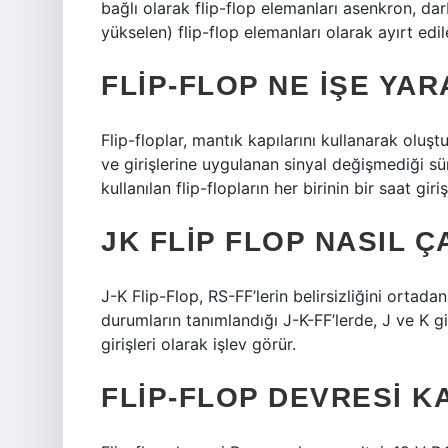
bağlı olarak flip-flop elemanları asenkron, da
yükselen) flip-flop elemanları olarak ayırt edile
FLIP-FLOP NE IŞE YA
Flip-floplar, mantık kapılarını kullanarak oluşt
ve girişlerine uygulanan sinyal değişmediği sür
kullanılan flip-flopların her birinin bir saat giri
JK FLIP FLOP NASIL Ç
J-K Flip-Flop, RS-FF’lerin belirsizliğini ortada
durumların tanımlandığı J-K-FF’lerde, J ve K g
girişleri olarak işlev görür.
FLIP-FLOP DEVRESI K