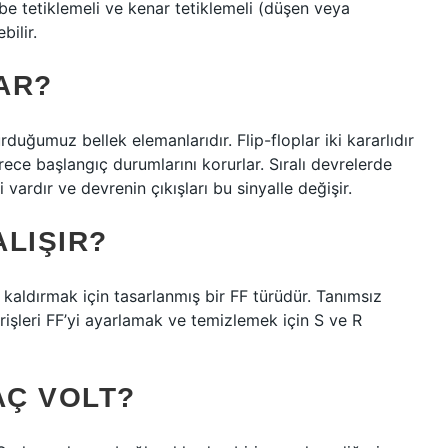
rbe tetiklemeli ve kenar tetiklemeli (düşen veya
bilir.
RAR?
urduğumuz bellek elemanlarıdır. Flip-floplar iki kararlıdır
ece başlangıç ​​durumlarını korurlar. Sıralı devrelerde
şi vardır ve devrenin çıkışları bu sinyalle değişir.
ALIŞIR?
n kaldırmak için tasarlanmış bir FF türüdür. Tanımsız
irişleri FF’yi ayarlamak ve temizlemek için S ve R
AÇ VOLT?