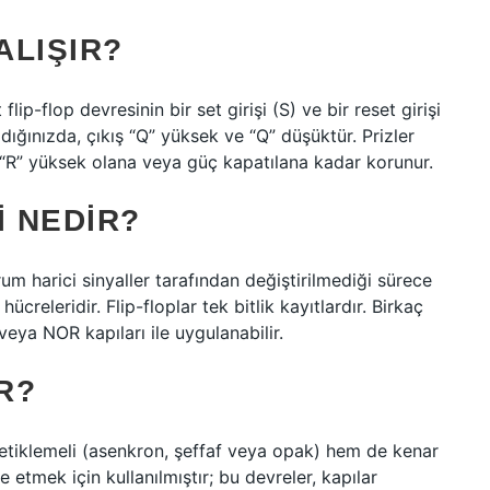
ALIŞIR?
 flip-flop devresinin bir set girişi (S) ve bir reset girişi
adığınızda, çıkış “Q” yüksek ve “Q” düşüktür. Prizler
 “R” yüksek olana veya güç kapatılana kadar korunur.
I NEDIR?
rum harici sinyaller tarafından değiştirilmediği sürece
ücreleridir. Flip-floplar tek bitlik kayıtlardır. Birkaç
veya NOR kapıları ile uygulanabilir.
R?
e tetiklemeli (asenkron, şeffaf veya opak) hem de kenar
e etmek için kullanılmıştır; bu devreler, kapılar