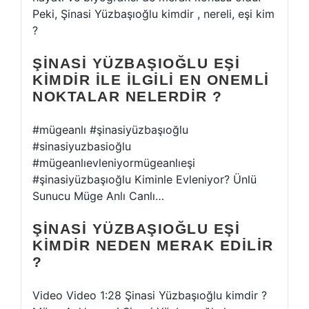
Peki, Şinasi Yüzbaşıoğlu kimdir , nereli, eşi kim
?
ŞINASI YÜZBAŞIOĞLU EŞI
KIMDIR ILE ILGILI EN ONEMLI
NOKTALAR NELERDIR ?
#mügeanlı #şinasiyüzbaşıoğlu
#sinasiyuzbasioğlu
#mügeanlıevleniyormügeanlıeşi
#şinasiyüzbaşıoğlu Kiminle Evleniyor? Ünlü
Sunucu Müge Anlı Canlı…
ŞINASI YÜZBAŞIOĞLU EŞI
KIMDIR NEDEN MERAK EDILIR
?
Video Video 1:28 Şinasi Yüzbaşıoğlu kimdir ?