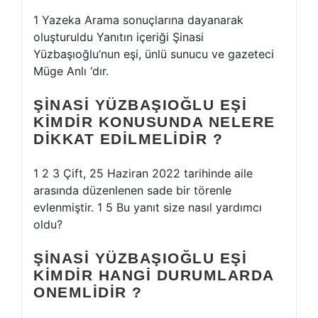
1 Yazeka Arama sonuçlarına dayanarak
oluşturuldu Yanıtın içeriği Şinasi
Yüzbaşıoğlu’nun eşi, ünlü sunucu ve gazeteci
Müge Anlı ‘dır.
ŞINASI YÜZBAŞIOĞLU EŞI
KIMDIR KONUSUNDA NELERE
DIKKAT EDILMELIDIR ?
1 2 3 Çift, 25 Haziran 2022 tarihinde aile
arasında düzenlenen sade bir törenle
evlenmiştir. 1 5 Bu yanıt size nasıl yardımcı
oldu?
ŞINASI YÜZBAŞIOĞLU EŞI
KIMDIR HANGI DURUMLARDA
ONEMLIDIR ?