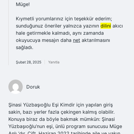
Müge!
Kıymetli yorumlarınız için teşekkür ederim;
sunduğunuz öneriler yalnızca yazının
dilini
akıcı
hale getirmekle kalmadı, aynı zamanda
okuyucuya mesajın daha
net
aktarılmasını
sağladı.
Şubat 28, 2025
Yanıtla
Doruk
Şinasi Yüzbaşıoğlu Eşi Kimdir için yapılan giriş
sakin, bazı yerler fazla çekingen kalmış olabilir.
Konuya biraz da böyle bakmak mümkün: Şinasi
Yüzbaşıoğlu’nun eşi, ünlü program sunucusu Müge
Anlı ‘dır. Çift, Haziran 2022 tarihinde aile ve yakın