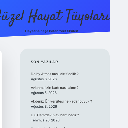
üzel Hayat Tüyoları
Hayatına neşe katan zarif fikirler!
ilbet giriş
SIDEBAR
SON YAZILAR
Dolby Atmos nasıl aktif edilir ?
Ağustos 6, 2026
Avlanma izin kartı nasıl alınır ?
Ağustos 5, 2026
Akdeniz Üniversitesi ne kadar büyük ?
Ağustos 3, 2026
Ulu Cami’deki vav harfi nedir ?
Temmuz 26, 2026