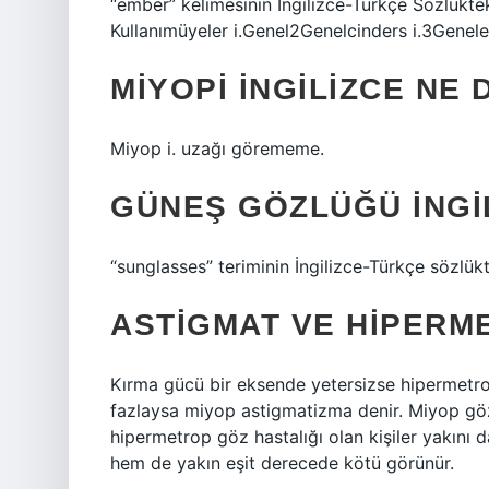
“ember” kelimesinin İngilizce-Türkçe Sözlükte
Kullanımüyeler i.Genel2Genelcinders i.3Genele
MIYOPI INGILIZCE NE
Miyop i. uzağı görememe.
GÜNEŞ GÖZLÜĞÜ INGI
“sunglasses” teriminin İngilizce-Türkçe sözlükt
ASTIGMAT VE HIPERM
Kırma gücü bir eksende yetersizse hipermetro
fazlaysa miyop astigmatizma denir. Miyop göz 
hipermetrop göz hastalığı olan kişiler yakını
hem de yakın eşit derecede kötü görünür.