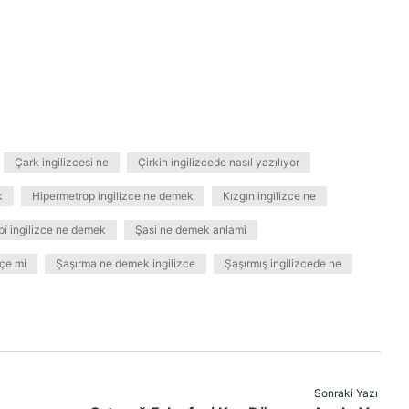
Çark ingilizcesi ne
Çirkin ingilizcede nasıl yazılıyor
k
Hipermetrop ingilizce ne demek
Kızgın ingilizce ne
i ingilizce ne demek
Şasi ne demek anlami
çe mi
Şaşırma ne demek ingilizce
Şaşırmış ingilizcede ne
Sonraki Yazı