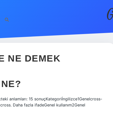
G
CE NE DEMEK
 NE?
kteki anlamları: 15 sonuçKategoriİngilizce1Genelcross-
cross. Daha fazla ifadeGenel kullanım2Genel