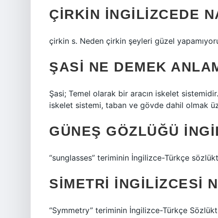
ÇIRKIN INGILIZCEDE N
çirkin s. Neden çirkin şeyleri güzel yapamıyor
ŞASI NE DEMEK ANLA
Şasi; Temel olarak bir aracın iskelet sistemidi
iskelet sistemi, taban ve gövde dahil olmak üze
GÜNEŞ GÖZLÜĞÜ INGI
“sunglasses” teriminin İngilizce-Türkçe sözlükt
SIMETRI INGILIZCESI 
“Symmetry” teriminin İngilizce-Türkçe Sözlükte