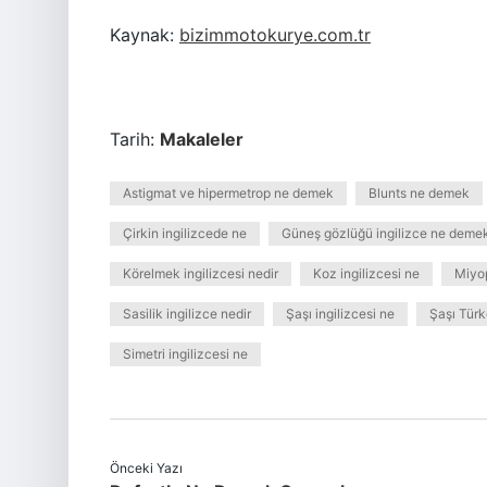
Kaynak:
bizimmotokurye.com.tr
Tarih:
Makaleler
Astigmat ve hipermetrop ne demek
Blunts ne demek
Çirkin ingilizcede ne
Güneş gözlüğü ingilizce ne deme
Körelmek ingilizcesi nedir
Koz ingilizcesi ne
Miyop
Sasilik ingilizce nedir
Şaşı ingilizcesi ne
Şaşı Türk
Simetri ingilizcesi ne
Önceki Yazı