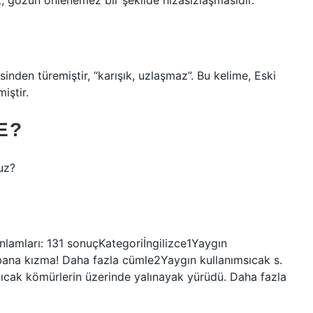
ık, gözün önlenemez bir şekilde hizasızlaşmasıdır.
sinden türemiştir, “karışık, uzlaşmaz”. Bu kelime, Eski
iştir.
E?
uz?
anlamları: 131 sonuçKategoriİngilizce1Yaygın
bana kızma! Daha fazla cümle2Yaygın kullanımsıcak s.
Sıcak kömürlerin üzerinde yalınayak yürüdü. Daha fazla