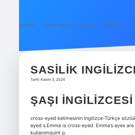
Anasayfa
Gizlilik Politikası
Yasal Uyarı
Hakkımızda
SASILIK INGILIZ
Tarih: Kasım 3, 2024
ŞAŞI INGILIZCESI
cross-eyed kelimesinin İngilizce-Türkçe sözlü
eyed s.Emma is cross-eyed. Emma’s eyes are 
kullanımquint p.