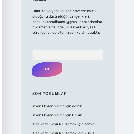
sayılırlar.
Hukuka ve yasal düzenlemelere aykırı
olduğunu düşündüğünüz içerikleri,
backlinkpanelicomtr@gmail.com
adresine
bildirmeniz halinde, ilgili içerikler yasal
süre içerisinde sitemizden kaldırılacaktır.
Arama
SON YORUMLAR
Insan Neden Yalnız
için
admin
Insan Neden Yalnız
için
Deniz
Kısa Vade Koşu Ne Demek
için
admin
Kısa Vade Koşu Ne Demek
için
Yusuf