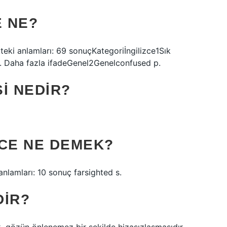
E NE?
kteki anlamları: 69 sonuçKategoriİngilizce1Sık
ık. Daha fazla ifadeGenel2Genelconfused p.
I NEDIR?
ZCE NE DEMEK?
anlamları: 10 sonuç farsighted s.
DIR?