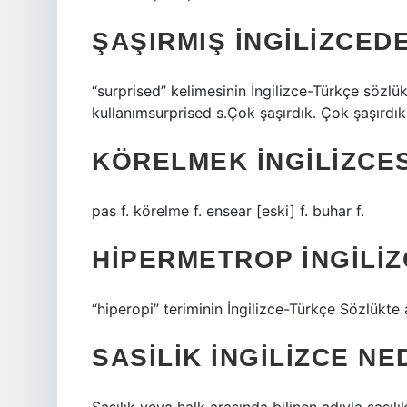
ŞAŞIRMIŞ INGILIZCED
“surprised” kelimesinin İngilizce-Türkçe sözlü
kullanımsurprised s.Çok şaşırdık. Çok şaşırd
KÖRELMEK INGILIZCES
pas f. körelme f. ensear [eski] f. buhar f.
HIPERMETROP INGILI
“hiperopi” teriminin İngilizce-Türkçe Sözlükte 
SASILIK INGILIZCE NE