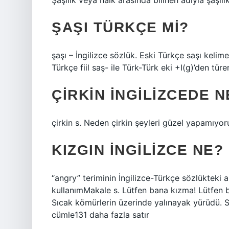
Şaşılık veya halk arasında bilinen adıyla şaşıl
ŞAŞI TÜRKÇE MI?
şaşı – İngilizce sözlük. Eski Türkçe saşı kelime
Türkçe fiil saş- ile Türk-Türk eki +I(g)’den türem
ÇIRKIN INGILIZCEDE N
çirkin s. Neden çirkin şeyleri güzel yapamıyor
KIZGIN INGILIZCE NE?
“angry” teriminin İngilizce-Türkçe sözlükteki 
kullanımMakale s. Lütfen bana kızma! Lütfen 
Sıcak kömürlerin üzerinde yalınayak yürüdü. 
cümle131 daha fazla satır