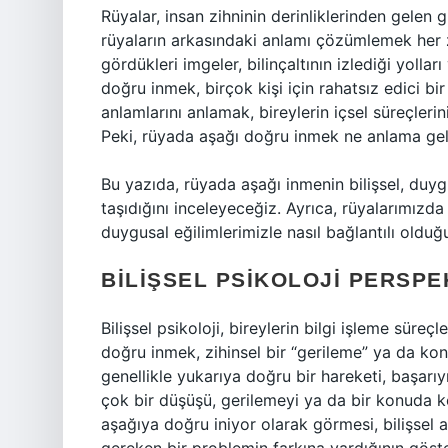
Rüyalar, insan zihninin derinliklerinden gelen 
rüyaların arkasındaki anlamı çözümlemek her z
gördükleri imgeler, bilinçaltının izlediği yolla
doğru inmek, birçok kişi için rahatsız edici bir
anlamlarını anlamak, bireylerin içsel süreçleri
Peki, rüyada aşağı doğru inmek ne anlama gel
Bu yazıda, rüyada aşağı inmenin bilişsel, duyg
taşıdığını inceleyeceğiz. Ayrıca, rüyalarımızd
duygusal eğilimlerimizle nasıl bağlantılı oldu
BILIŞSEL PSIKOLOJI PERSP
Bilişsel psikoloji, bireylerin bilgi işleme süreçl
doğru inmek, zihinsel bir “gerileme” ya da kontr
genellikle yukarıya doğru bir hareketi, başarı
çok bir düşüşü, gerilemeyi ya da bir konuda k
aşağıya doğru iniyor olarak görmesi, bilişsel a