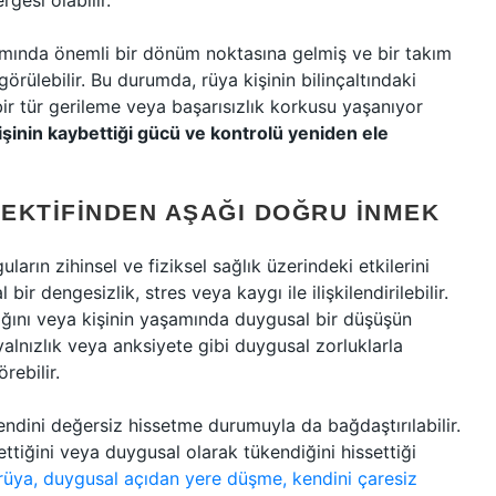
gesi olabilir.
aşamında önemli bir dönüm noktasına gelmiş ve bir takım
görülebilir. Bu durumda, rüya kişinin bilinçaltındaki
 bir tür gerileme veya başarısızlık korkusu yaşanıyor
kişinin kaybettiği gücü ve kontrolü yeniden ele
EKTIFINDEN AŞAĞI DOĞRU İNMEK
uların zihinsel ve fiziksel sağlık üzerindeki etkilerini
r dengesizlik, stres veya kaygı ile ilişkilendirilebilir.
dığını veya kişinin yaşamında duygusal bir düşüşün
yalnızlık veya anksiyete gibi duygusal zorluklarla
rebilir.
ndini değersiz hissetme durumuyla da bağdaştırılabilir.
ettiğini veya duygusal olarak tükendiğini hissettiği
 rüya, duygusal açıdan yere düşme, kendini çaresiz