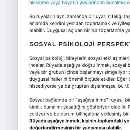
hissetme veya hayatın yüklerinden bunalmış olm
Bu rüyaların aynı zamanda bir uyarı niteliği 
anlamda kendini yeniden toparlamak ve iyileş
olabilir. Duygusal açıdan bir tür toparlanma ya 
SOSYAL PSIKOLOJI PERSPEK
Sosyal psikoloji, bireylerin sosyal etkileşimle
inceler. Rüyada aşağıya doğru inmek, sosyal b
veya bir grubun içinde dışlanmayı simgeliyor ola
duygusal hallerini önemli ölçüde etkiler. Eğer
hissediyorsa ya da gruptan dışlanmışsa, bu tür
Sosyal bağlamda bir “aşağıya inme” rüyası, bi
kimlik bunalımı yaşadığını gösteriyor olabilir.
çekiyor ve bu durum bilinçaltına yerleşmiş bir 
Rüyada aşağıya inmek, kişinin toplumdaki yer
değerlendirmesinin bir yansıması olabilir.