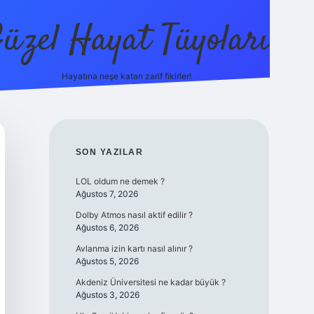
üzel Hayat Tüyoları
Hayatına neşe katan zarif fikirler!
ilbet giriş
SIDEBAR
SON YAZILAR
LOL oldum ne demek ?
Ağustos 7, 2026
Dolby Atmos nasıl aktif edilir ?
Ağustos 6, 2026
Avlanma izin kartı nasıl alınır ?
Ağustos 5, 2026
Akdeniz Üniversitesi ne kadar büyük ?
Ağustos 3, 2026