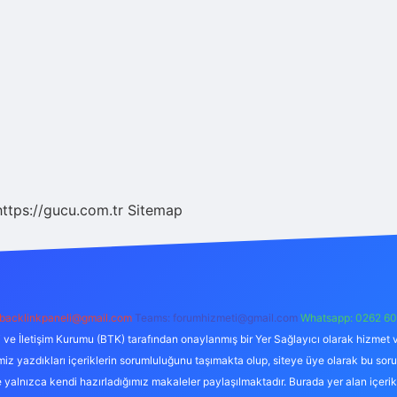
https://gucu.com.tr
Sitemap
backlinkpaneli@gmail.com
Teams:
forumhizmeti@gmail.com
Whatsapp: 0262 60
i ve İletişim Kurumu (BTK) tarafından onaylanmış bir Yer Sağlayıcı olarak hizmet v
azdıkları içeriklerin sorumluluğunu taşımakta olup, siteye üye olarak bu sorumlul
e yalnızca kendi hazırladığımız makaleler paylaşılmaktadır. Burada yer alan içeri