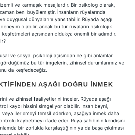
gizemli ve karmaşık mesajlardır. Bir psikolog olarak,
aman beni büyülemiştir. İnsanların rüyalarında
rı ve duygusal dünyalarını yansıtabilir. Rüyada aşağı
 deneyim olabilir, ancak bu tür rüyaların psikolojik
ni keşfetmeleri açısından oldukça önemli bir adımdır.
ir?
usal ve sosyal psikoloji açısından ne gibi anlamlar
a gördüğümüz bu tür imgelerin, zihinsel durumlarımız ve
ğunu da keşfedeceğiz.
EKTIFINDEN AŞAĞI DOĞRU İNMEK
erini ve zihinsel faaliyetlerini inceler. Rüyada aşağı
ol kaybı hissini simgeliyor olabilir. İnsan beyni,
yı veya ilerlemeyi temsil ederken, aşağıya inmek daha
ontrolü kaybetmeyi ifade eder. Rüya sahibinin kendisini
nlamda bir zorlukla karşılaştığının ya da başa çıkılması