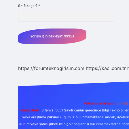
9 - 5 kaçtır?
*
https://forumteknogirisim.com
https://kaci.com.tr
Reklam ve İletişim:
E-mail:
Yasal Uyarı:
Sitemiz, 5651 Sayılı Kanun gereğince Bilgi Teknolojiler
veya araştırma yükümlülüğümüz bulunmamaktadır. Ancak, üyelerimiz y
kurum veya şahıs şirketi ile hiçbir bağlantısı bulunmamaktadır. Sited