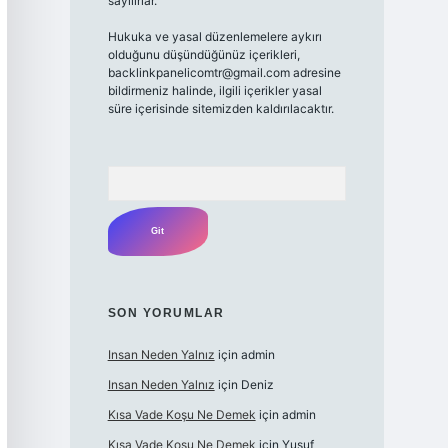
sayılırlar.
Hukuka ve yasal düzenlemelere aykırı
olduğunu düşündüğünüz içerikleri,
backlinkpanelicomtr@gmail.com
adresine
bildirmeniz halinde, ilgili içerikler yasal
süre içerisinde sitemizden kaldırılacaktır.
Arama
SON YORUMLAR
Insan Neden Yalnız
için
admin
Insan Neden Yalnız
için
Deniz
Kısa Vade Koşu Ne Demek
için
admin
Kısa Vade Koşu Ne Demek
için
Yusuf