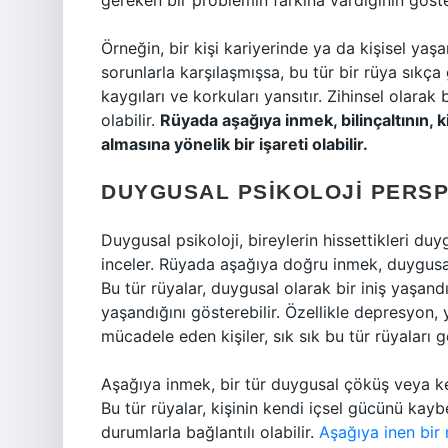
gereken bir problemin farkına vardığının göster
Örneğin, bir kişi kariyerinde ya da kişisel y
sorunlarla karşılaşmışsa, bu tür bir rüya sıkça 
kaygıları ve korkuları yansıtır. Zihinsel olarak
olabilir.
Rüyada aşağıya inmek, bilinçaltının, 
almasına yönelik bir işareti olabilir.
DUYGUSAL PSIKOLOJI PERSP
Duygusal psikoloji, bireylerin hissettikleri duyg
inceler. Rüyada aşağıya doğru inmek, duygusal bi
Bu tür rüyalar, duygusal olarak bir iniş yaşan
yaşandığını gösterebilir. Özellikle depresyon, 
mücadele eden kişiler, sık sık bu tür rüyaları gö
Aşağıya inmek, bir tür duygusal çöküş veya ke
Bu tür rüyalar, kişinin kendi içsel gücünü kayb
durumlarla bağlantılı olabilir.
Aşağıya inen bir