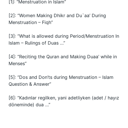
[1]: “Menstruation in Islam”
[2]: “Women Making Dhikr and Du`aa’ During
Menstruation – Fiqh”
[3]: “What is allowed during Period/Menstruation In
Islam – Rulings of Duas …”
[4]: “Reciting the Quran and Making Duaa’ while in
Menses”
[5]: “Dos and Don’ts during Menstruation – Islam
Question & Answer”
[6]: “Kadınlar regilken, yani adetliyken (adet / hayız
döneminde) dua …”