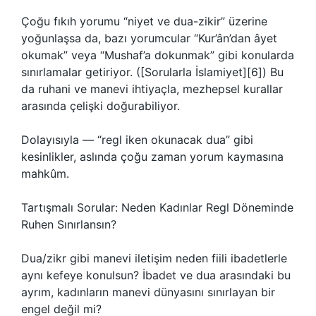
Çoğu fıkıh yorumu “niyet ve dua-zikir” üzerine
yoğunlaşsa da, bazı yorumcular “Kur’ân’dan âyet
okumak” veya “Mushaf’a dokunmak” gibi konularda
sınırlamalar getiriyor. ([Sorularla İslamiyet][6]) Bu
da ruhani ve manevi ihtiyaçla, mezhepsel kurallar
arasında çelişki doğurabiliyor.
Dolayısıyla — “regl iken okunacak dua” gibi
kesinlikler, aslında çoğu zaman yorum kaymasına
mahkûm.
Tartışmalı Sorular: Neden Kadınlar Regl Döneminde
Ruhen Sınırlansın?
Dua/zikr gibi manevi iletişim neden fiili ibadetlerle
aynı kefeye konulsun? İbadet ve dua arasındaki bu
ayrım, kadınların manevi dünyasını sınırlayan bir
engel değil mi?