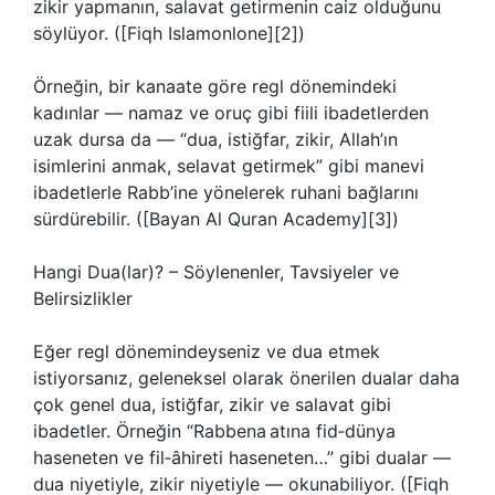
zikir yapmanın, salavat getirmenin caiz olduğunu
söylüyor. ([Fiqh Islamonlone][2])
Örneğin, bir kanaate göre regl dönemindeki
kadınlar — namaz ve oruç gibi fiili ibadetlerden
uzak dursa da — “dua, istiğfar, zikir, Allah’ın
isimlerini anmak, selavat getirmek” gibi manevi
ibadetlerle Rabb’ine yönelerek ruhani bağlarını
sürdürebilir. ([Bayan Al Quran Academy][3])
Hangi Dua(lar)? – Söylenenler, Tavsiyeler ve
Belirsizlikler
Eğer regl dönemindeyseniz ve dua etmek
istiyorsanız, geleneksel olarak önerilen dualar daha
çok genel dua, istiğfar, zikir ve salavat gibi
ibadetler. Örneğin “Rabbena atına fid‑dünya
haseneten ve fil‑âhireti haseneten…” gibi dualar —
dua niyetiyle, zikir niyetiyle — okunabiliyor. ([Fiqh