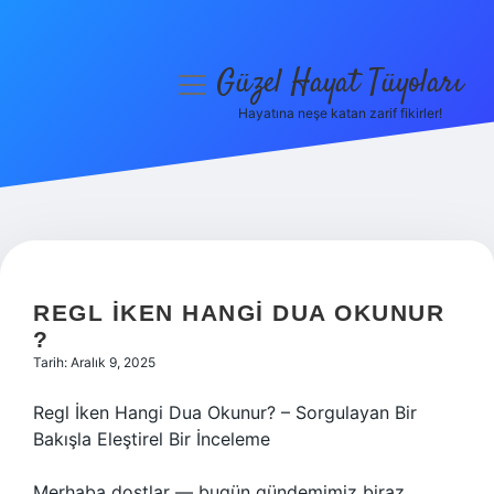
Güzel Hayat Tüyoları
menüyü
aç
Hayatına neşe katan zarif fikirler!
Anasayfa
Gizlilik Politikası
Yasal Uyarı
Hakkımızda
REGL IKEN HANGI DUA OKUNUR
?
Tarih: Aralık 9, 2025
Regl İken Hangi Dua Okunur? – Sorgulayan Bir
Bakışla Eleştirel Bir İnceleme
Merhaba dostlar — bugün gündemimiz biraz