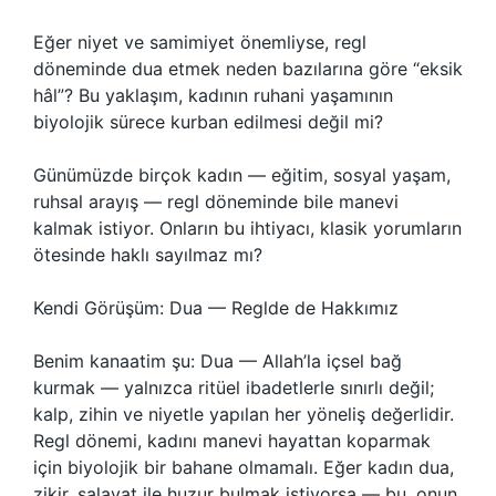
Eğer niyet ve samimiyet önemliyse, regl
döneminde dua etmek neden bazılarına göre “eksik
hâl”? Bu yaklaşım, kadının ruhani yaşamının
biyolojik sürece kurban edilmesi değil mi?
Günümüzde birçok kadın — eğitim, sosyal yaşam,
ruhsal arayış — regl döneminde bile manevi
kalmak istiyor. Onların bu ihtiyacı, klasik yorumların
ötesinde haklı sayılmaz mı?
Kendi Görüşüm: Dua — Reglde de Hakkımız
Benim kanaatim şu: Dua — Allah’la içsel bağ
kurmak — yalnızca ritüel ibadetlerle sınırlı değil;
kalp, zihin ve niyetle yapılan her yöneliş değerlidir.
Regl dönemi, kadını manevi hayattan koparmak
için biyolojik bir bahane olmamalı. Eğer kadın dua,
zikir, salavat ile huzur bulmak istiyorsa — bu, onun