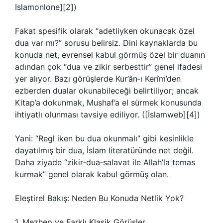
Islamonlone][2])
Fakat spesifik olarak “adetliyken okunacak özel
dua var mı?” sorusu belirsiz. Dini kaynaklarda bu
konuda net, evrensel kabul görmüş özel bir duanın
adından çok “dua ve zikir serbesttir” genel ifadesi
yer alıyor. Bazı görüşlerde Kur’ân‑ı Kerîm’den
ezberden dualar okunabileceği belirtiliyor; ancak
Kitap’a dokunmak, Mushaf’a el sürmek konusunda
ihtiyatlı olunması tavsiye ediliyor. ([İslamweb][4])
Yani: “Regl iken bu dua okunmalı” gibi kesinlikle
dayatılmış bir dua, İslam literatüründe net değil.
Daha ziyade “zikir‑dua‑salavat ile Allah’la temas
kurmak” genel olarak kabul görmüş olan.
Eleştirel Bakış: Neden Bu Konuda Netlik Yok?
1. Mezhep ve Farklı Klasik Görüşler