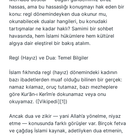
hassas, ama bu hassaslığı konuşmayı hak eden bir
konu: regl dönemindeyken dua okunur mu,
okunabilecek dualar hangileri, bu konudaki
tartışmalar ne kadar haklı? Samimi bir sohbet
havasında, hem İslami hükümlere hem kültürel
algıya dair eleştirel bir bakış atalım.
Regl (Hayız) ve Dua: Temel Bilgiler
İslam fıkhında regl (hayız) dönemindeki kadının
bazı ibadetlerden muaf olduğu bilinen bir gerçek:
namaz kılamaz, oruç tutamaz, bazı mezheplere
göre Kur’ân‑ı Kerîm’e dokunamaz veya onu
okuyamaz. ([Vikipedi][1])
Ancak dua ve zikir — yani Allah’a yönelme, niyaz
etme — konusunda farklı görüşler var. Birçok fetva
ve çağdaş İslami kaynak, adetliyken dua etmenin,