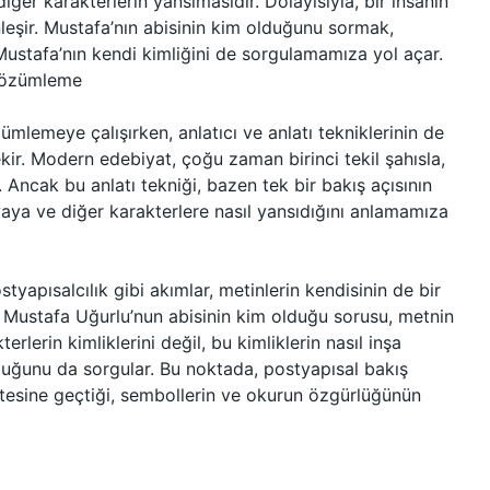
ğer karakterlerin yansımasıdır. Dolayısıyla, bir insanın
inleşir. Mustafa’nın abisinin kim olduğunu sormak,
Mustafa’nın kendi kimliğini de sorgulamamıza yol açar.
 Çözümleme
lemeye çalışırken, anlatıcı ve anlatı tekniklerinin de
ir. Modern edebiyat, çoğu zaman birinci tekil şahısla,
. Ancak bu anlatı tekniği, bazen tek bir bakış açısının
aya ve diğer karakterlere nasıl yansıdığını anlamamıza
styapısalcılık gibi akımlar, metinlerin kendisinin de bir
Mustafa Uğurlu’nun abisinin kim olduğu sorusu, metnin
rlerin kimliklerini değil, bu kimliklerin nasıl inşa
unduğunu da sorgular. Bu noktada, postyapısal bakış
ın ötesine geçtiği, sembollerin ve okurun özgürlüğünün