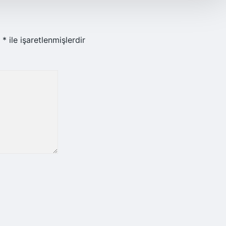
r
*
ile işaretlenmişlerdir