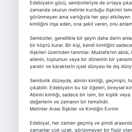
Edebiyatın gücü, sembolleriyle de ortaya çıka
zamanda okurun metinle kurduğu ilişkinin teme
görünmeyen ama varlığıyla her şeyi etkileyen bi
kimliğini inşa eden, ona şekil veren, onu anlaml
Semboller, genellikle bir şeyin daha derin anla
bir köprü kurar. Bir kişi, kendi kimliğini sade
ilişkileri üzerinden tanımlar. Mustafa’nın abisi,
ailenin, toplumun veya bir dönemin bir yansıma
yaratır ve karakterin içsel dünyası ile dış dün
Sembolik düzeyde, abinin kimliği, geçmişin, hat
çıkabilir. Edebiyatın bu tür öğeleri, bireysel kim
Abinin kimliği, sadece bir isim, bir kişilik ve
değerlerin ve zamanın bir temsilidir.
Metinler Arası İlişkiler ve Kimliğin Evrimi
Edebiyat, her zaman geçmiş ve şimdi arasında 
zamanlar çok uzak, görünmeyen bir figür olan d