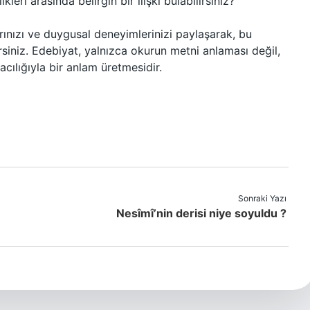
leri arasında belirgin bir ilişki bulabilirsiniz?
rınızı ve duygusal deneyimlerinizi paylaşarak, bu
rsiniz. Edebiyat, yalnızca okurun metni anlaması değil,
cılığıyla bir anlam üretmesidir.
Sonraki Yazı
Nesîmî’nin derisi niye soyuldu ?