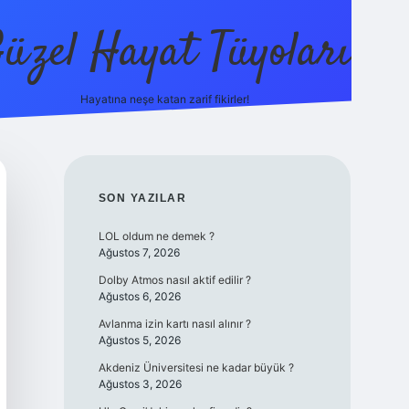
üzel Hayat Tüyoları
Hayatına neşe katan zarif fikirler!
ilbet giriş
SIDEBAR
SON YAZILAR
LOL oldum ne demek ?
Ağustos 7, 2026
Dolby Atmos nasıl aktif edilir ?
Ağustos 6, 2026
Avlanma izin kartı nasıl alınır ?
Ağustos 5, 2026
Akdeniz Üniversitesi ne kadar büyük ?
Ağustos 3, 2026