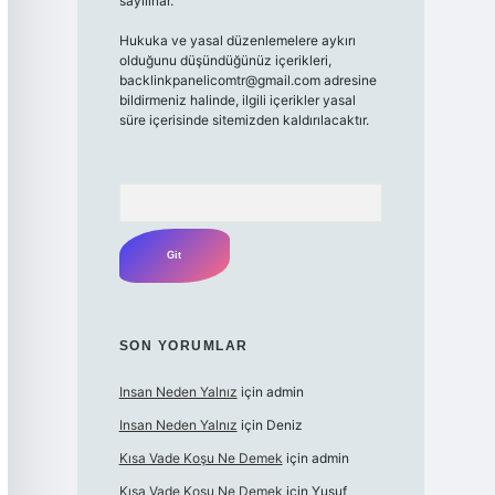
sayılırlar.
Hukuka ve yasal düzenlemelere aykırı
olduğunu düşündüğünüz içerikleri,
backlinkpanelicomtr@gmail.com
adresine
bildirmeniz halinde, ilgili içerikler yasal
süre içerisinde sitemizden kaldırılacaktır.
Arama
SON YORUMLAR
Insan Neden Yalnız
için
admin
Insan Neden Yalnız
için
Deniz
Kısa Vade Koşu Ne Demek
için
admin
Kısa Vade Koşu Ne Demek
için
Yusuf