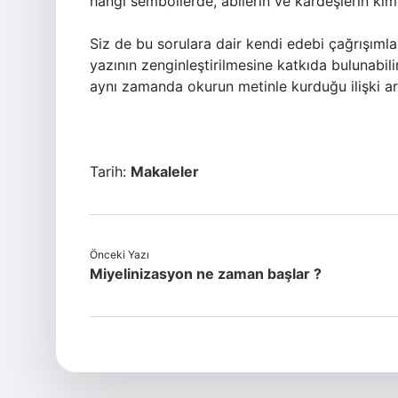
hangi sembollerde, abilerin ve kardeşlerin kimlik
Siz de bu sorulara dair kendi edebi çağrışımla
yazının zenginleştirilmesine katkıda bulunabili
aynı zamanda okurun metinle kurduğu ilişki ara
Tarih:
Makaleler
Önceki Yazı
Miyelinizasyon ne zaman başlar ?