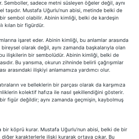
r. Semboller, sadece metni süsleyen öğeler değil, aynı
l taşıdır. Mustafa Uğurlu’nun abisi, metinde belki de
r sembol olabilir. Abinin kimliği, belki de kardeşin
ı kılan bir figürdür.
mlarına işaret eder. Abinin kimliği, bu anlamlar arasında
ce bireysel olarak değil, aynı zamanda başkalarıyla olan
 bu ilişkilerin bir sembolüdür. Abinin kimliği, belki de
sıdır. Bu yansıma, okurun zihninde belirli çağrışımlar
yası arasındaki ilişkiyi anlamamıza yardımcı olur.
ıraların ve belleklerin bir parçası olarak da karşımıza
liklerin kolektif hafıza ile nasıl şekillendiğini gösterir.
ya bir figür değildir; aynı zamanda geçmişin, kaybolmuş
bir köprü kurar. Mustafa Uğurlu’nun abisi, belki de bir
iğer karakterlerle ilişki kurarak ortaya çıkar. Bu