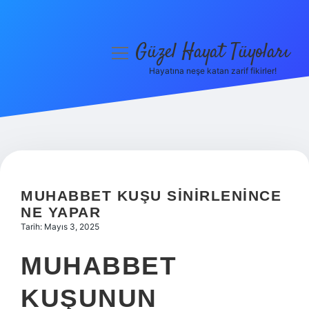
Güzel Hayat Tüyoları
menüyü
aç
Hayatına neşe katan zarif fikirler!
Anasayfa
Gizlilik Politikası
Yasal Uyarı
Hakkımızda
MUHABBET KUŞU SINIRLENINCE
NE YAPAR
Tarih: Mayıs 3, 2025
MUHABBET
KUŞUNUN