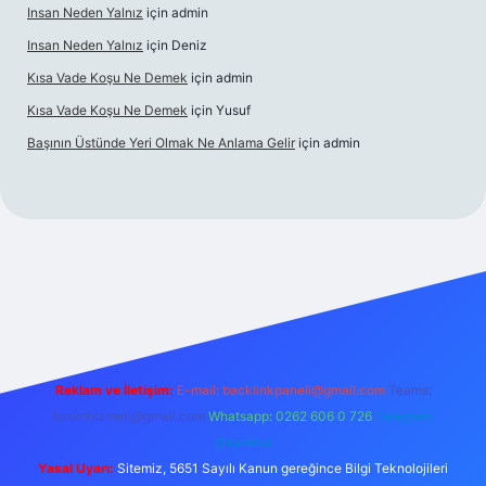
Insan Neden Yalnız
için
admin
Insan Neden Yalnız
için
Deniz
Kısa Vade Koşu Ne Demek
için
admin
Kısa Vade Koşu Ne Demek
için
Yusuf
Başının Üstünde Yeri Olmak Ne Anlama Gelir
için
admin
iş
Reklam ve İletişim:
E-mail:
backlinkpaneli@gmail.com
Teams:
forumhizmeti@gmail.com
Whatsapp: 0262 606 0 726
Telegram:
@karabul
Yasal Uyarı:
Sitemiz, 5651 Sayılı Kanun gereğince Bilgi Teknolojileri