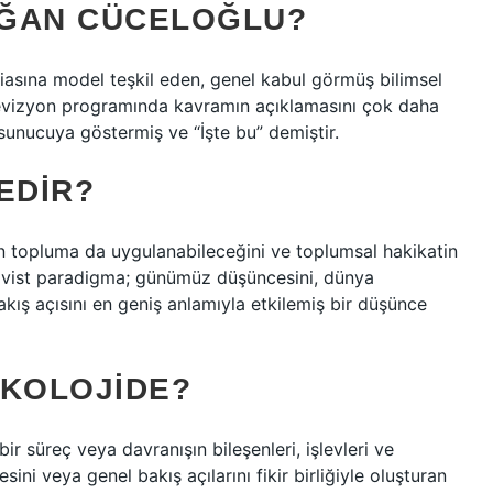
OĞAN CÜCELOĞLU?
amiasına model teşkil eden, genel kabul görmüş bilimsel
elevizyon programında kavramın açıklamasını çok daha
, sunucuya göstermiş ve “İşte bu” demiştir.
EDIR?
n topluma da uygulanabileceğini ve toplumsal hakikatin
tivist paradigma; günümüz düşüncesini, dünya
akış açısını en geniş anlamıyla etkilemiş bir düşünce
IKOLOJIDE?
ir süreç veya davranışın bileşenleri, işlevleri ve
evesini veya genel bakış açılarını fikir birliğiyle oluşturan