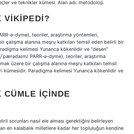
eçler ve teknikler kümesi. Alan adı: metodoloji.
 VIKIPEDI?
RR-ə-dyme), teoriler, araştırma yöntemleri,
r çalışma alanına meşru katkıları temsil eden belirli bir
radigma kelimesi Yunanca kökenlidir ve “desen”
 (/ˈpærədaɪm/ PARR-ə-dyme), teoriler, araştırma
lmak üzere bir çalışma alanına meşru katkıları temsil
ri kümesidir. Paradigma kelimesi Yunanca kökenlidir ve
 CÜMLE IÇINDE
lirli sorunları nasıl ele alması gerektiğini belirleyen
an en kalabalık milletlere kadar her topluluğun kendine