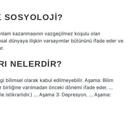
 SOSYOLOJI?
 anlam kazanmasının vazgeçilmez koşulu olan
msal dünyaya ilişkin varsayımlar bütününü ifade eder ve
r.
I NELERDIR?
i bilimsel olarak kabul edilmeyebilir. Aşama: Bilim
r birliğine varılmadan önceki dönemi ifade eder. …
kle istikrarlıdır.) … Aşama 3: Depresyon. … Aşama: