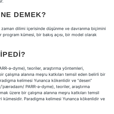
r.
 NE DEMEK?
ir zaman dilimi içerisinde düşünme ve davranma biçimini
bir program kümesi, bir bakış açısı, bir model olarak
IPEDI?
RR-ə-dyme), teoriler, araştırma yöntemleri,
r çalışma alanına meşru katkıları temsil eden belirli bir
radigma kelimesi Yunanca kökenlidir ve “desen”
 (/ˈpærədaɪm/ PARR-ə-dyme), teoriler, araştırma
lmak üzere bir çalışma alanına meşru katkıları temsil
ri kümesidir. Paradigma kelimesi Yunanca kökenlidir ve