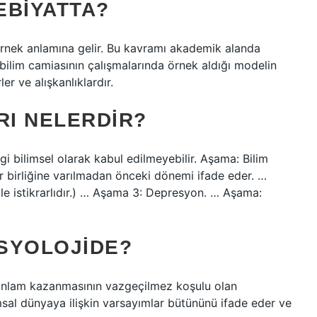
EBIYATTA?
nek anlamına gelir. Bu kavramı akademik alanda
bilim camiasının çalışmalarında örnek aldığı modelin
er ve alışkanlıklardır.
I NELERDIR?
i bilimsel olarak kabul edilmeyebilir. Aşama: Bilim
r birliğine varılmadan önceki dönemi ifade eder. …
kle istikrarlıdır.) … Aşama 3: Depresyon. … Aşama:
SYOLOJIDE?
 anlam kazanmasının vazgeçilmez koşulu olan
msal dünyaya ilişkin varsayımlar bütününü ifade eder ve