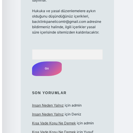
sayılırlar.
Hukuka ve yasal düzenlemelere aykırı
olduğunu düşündüğünüz içerikleri,
backlinkpanelicomtr@gmail.com
adresine
bildirmeniz halinde, ilgili içerikler yasal
süre içerisinde sitemizden kaldırılacaktır.
Arama
SON YORUMLAR
Insan Neden Yalnız
için
admin
Insan Neden Yalnız
için
Deniz
Kısa Vade Koşu Ne Demek
için
admin
Kısa Vade Koşu Ne Demek
için
Yusuf