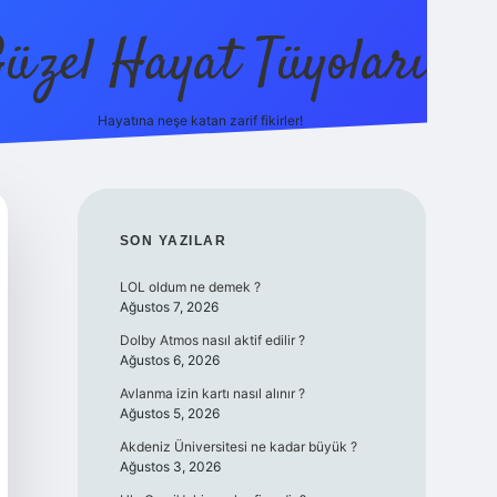
üzel Hayat Tüyoları
Hayatına neşe katan zarif fikirler!
ilbet giriş
SIDEBAR
SON YAZILAR
LOL oldum ne demek ?
Ağustos 7, 2026
Dolby Atmos nasıl aktif edilir ?
Ağustos 6, 2026
Avlanma izin kartı nasıl alınır ?
Ağustos 5, 2026
Akdeniz Üniversitesi ne kadar büyük ?
Ağustos 3, 2026