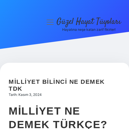
Güzel Hayat Tüyoları
menüyü
aç
Hayatına neşe katan zarif fikirler!
Anasayfa
Gizlilik Politikası
Yasal Uyarı
Hakkımızda
MILLIYET BILINCI NE DEMEK
TDK
Tarih: Kasım 3, 2024
MILLIYET NE
DEMEK TÜRKÇE?