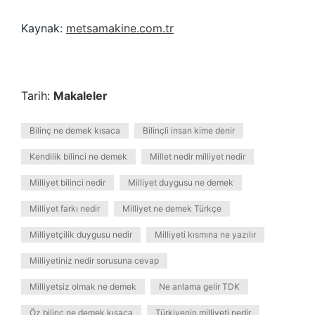
Kaynak:
metsamakine.com.tr
Tarih:
Makaleler
Bilinç ne demek kısaca
Bilinçli insan kime denir
Kendilik bilinci ne demek
Millet nedir milliyet nedir
Milliyet bilinci nedir
Milliyet duygusu ne demek
Milliyet farkı nedir
Milliyet ne demek Türkçe
Milliyetçilik duygusu nedir
Milliyeti kısmına ne yazılır
Milliyetiniz nedir sorusuna cevap
Milliyetsiz olmak ne demek
Ne anlama gelir TDK
Öz bilinç ne demek kısaca
Türkiyenin milliyeti nedir