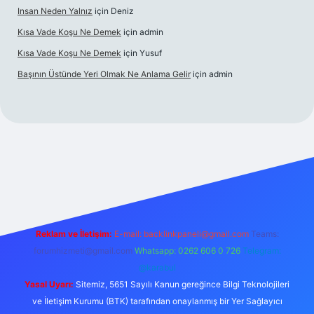
Insan Neden Yalnız
için
Deniz
Kısa Vade Koşu Ne Demek
için
admin
Kısa Vade Koşu Ne Demek
için
Yusuf
Başının Üstünde Yeri Olmak Ne Anlama Gelir
için
admin
ş
Reklam ve İletişim:
E-mail:
backlinkpaneli@gmail.com
Teams:
forumhizmeti@gmail.com
Whatsapp: 0262 606 0 726
Telegram:
@karabul
Yasal Uyarı:
Sitemiz, 5651 Sayılı Kanun gereğince Bilgi Teknolojileri
ve İletişim Kurumu (BTK) tarafından onaylanmış bir Yer Sağlayıcı