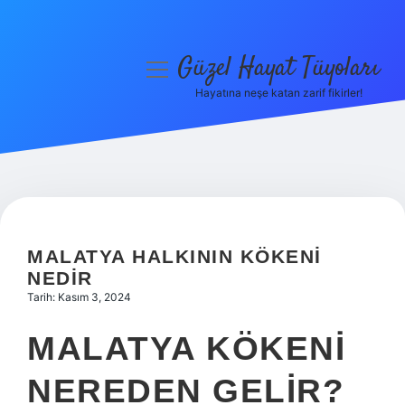
Güzel Hayat Tüyoları
menüyü
aç
Hayatına neşe katan zarif fikirler!
Anasayfa
Gizlilik Politikası
Yasal Uyarı
Hakkımızda
MALATYA HALKININ KÖKENI
NEDIR
Tarih: Kasım 3, 2024
MALATYA KÖKENI
NEREDEN GELIR?