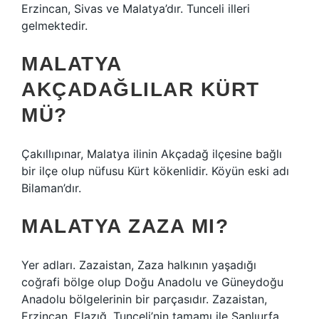
Erzincan, Sivas ve Malatya’dır. Tunceli illeri
gelmektedir.
MALATYA
AKÇADAĞLILAR KÜRT
MÜ?
Çakıllıpınar, Malatya ilinin Akçadağ ilçesine bağlı
bir ilçe olup nüfusu Kürt kökenlidir. Köyün eski adı
Bilaman’dır.
MALATYA ZAZA MI?
Yer adları. Zazaistan, Zaza halkının yaşadığı
coğrafi bölge olup Doğu Anadolu ve Güneydoğu
Anadolu bölgelerinin bir parçasıdır. Zazaistan,
Erzincan, Elazığ, Tunceli’nin tamamı ile Şanlıurfa,