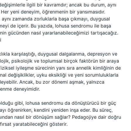
eğişimlerle ilgili bir kavramdır; ancak bu durum, aynı
 Her yeni deneyim, öğrenmenin bir yansımasıdır.
, aynı zamanda zorluklarla başa çıkmayı, duygusal
eyi de içerir. Bu yazıda, lohusa sendromu ile başa
nin gücünden nasıl yararlanabileceğimizi tartışacağız.
i
ıkla karşılaştığı, duygusal dalgalanma, depresyon ve
ojik, psikolojik ve toplumsal birçok faktörün bir araya
iziksel iyileşme sürecinin yanı sıra annelik kimliğinin de
l değişiklikler, uyku eksikliği ve yeni sorumluluklarla
ileyebilir. Ancak, bu zor dönemi aşmak, yalnızca
ğrenme deneyimidir.
 olduğu gibi, lohusa sendromu da dönüştürücü bir güç
kmayı öğrenirken, kendini yeniden inşa eder. Bu süreç,
ısından nasıl bir dönüşüm sağlar? Pedagojiye dair doğru
fırsat yaratabileceğini gösterir.