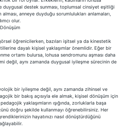
itik bir rol oynar. Erkeklerin, kadınların lohusa
ne duygusal destek sunması, toplumsal cinsiyet eşitliği
im alması, anneye duyduğu sorumlulukları anlamaları,
ımcı olur.
l Dönüşüm
örsel öğrenicilerken, bazıları işitsel ya da kinestetik
llerine dayalı kişisel yaklaşımlar önemlidir. Eğer bir
ğrenme ortamı bulursa, lohusa sendromunu aşması daha
çimi değil, aynı zamanda duygusal iyileşme sürecinin de
ojik bir iyileşme değil, aynı zamanda zihinsel ve
gojik bir bakış açısıyla ele almak, kişisel dönüşüm için
 pedagojik yaklaşımların ışığında, zorluklarla başa
cünü doğru şekilde kullanmayı öğrenebilirsiniz. Her
ğrendiklerinizin hayatınızı nasıl dönüştürdüğünü
ğlayabilir.