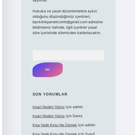
sayılırlar.
Hukuka ve yasal düzenlemelere aykırı
olduğunu düşündüğünüz içerikleri,
backlinkpanelicomtr@gmail.com
adresine
bildirmeniz halinde, ilgili içerikler yasal
süre içerisinde sitemizden kaldırılacaktır.
Arama
SON YORUMLAR
Insan Neden Yalnız
için
admin
Insan Neden Yalnız
için
Deniz
Kısa Vade Koşu Ne Demek
için
admin
Kısa Vade Koşu Ne Demek
için
Yusuf