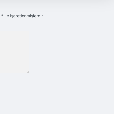
r
*
ile işaretlenmişlerdir