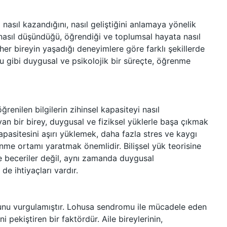
i nasıl kazandığını, nasıl geliştiğini anlamaya yönelik
in nasıl düşündüğü, öğrendiği ve toplumsal hayata nasıl
her bireyin yaşadığı deneyimlere göre farklı şekillerde
 gibi duygusal ve psikolojik bir süreçte, öğrenme
renilen bilgilerin zihinsel kapasiteyi nasıl
n bir birey, duygusal ve fiziksel yüklerle başa çıkmak
pasitesini aşırı yüklemek, daha fazla stres ve kaygı
enme ortamı yaratmak önemlidir. Bilişsel yük teorisine
 ve beceriler değil, aynı zamanda duygusal
de ihtiyaçları vardır.
unu vurgulamıştır. Lohusa sendromu ile mücadele eden
 pekiştiren bir faktördür. Aile bireylerinin,