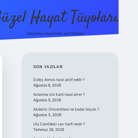
üzel Hayat Tüyoları
Hayatına neşe katan zarif fikirler!
ilbet giriş
SIDEBAR
SON YAZILAR
Dolby Atmos nasıl aktif edilir ?
Ağustos 6, 2026
Avlanma izin kartı nasıl alınır ?
Ağustos 5, 2026
Akdeniz Üniversitesi ne kadar büyük ?
Ağustos 3, 2026
Ulu Cami’deki vav harfi nedir ?
Temmuz 26, 2026