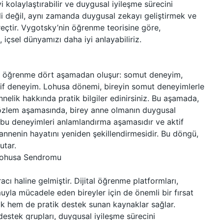
kolaylaştırabilir ve duygusal iyileşme sürecini
lgili değil, aynı zamanda duygusal zekayı geliştirmek ve
üreçtir. Vygotsky’nin öğrenme teorisine göre,
 içsel dünyamızı daha iyi anlayabiliriz.
, öğrenme dört aşamadan oluşur: somut deneyim,
tif deneyim. Lohusa dönemi, bireyin somut deneyimlerle
 annelik hakkında pratik bilgiler edinirsiniz. Bu aşamada,
 gözlem aşamasında, birey anne olmanın duygusal
, bu deneyimleri anlamlandırma aşamasıdır ve aktif
annenin hayatını yeniden şekillendirmesidir. Bu döngü,
utar.
e Lohusa Sendromu
ı haline gelmiştir. Dijital öğrenme platformları,
yla mücadele eden bireyler için de önemli bir fırsat
jik hem de pratik destek sunan kaynaklar sağlar.
destek grupları, duygusal iyileşme sürecini