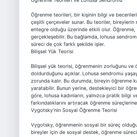
Öğrenme Teorileri ve Lohusa Sendromu
Öğrenme teorileri, bir kişinin bilgi ve beceriler
çeşitli çerçeveler sunar. Bu teoriler, bireyler
entegre olduğu üzerinde etkili olur. Öğrenme, 
gerçekleşebilir. Bu bağlamda, lohusa sendromu
süreci de çok farklı şekilde işler.
Bilişsel Yük Teorisi
Bilişsel yük teorisi, öğrenmenin zorluğunu ve öğ
doldurduğunu açıklar. Lohusa sendromu yaşaya
zorunda kalır. Bu durumda, bireyin öğrenme ka
yaratabilir. Bunun yerine, destekleyici bir öğr
göre, lohusa kadınların, yalnızca pratik bilgi
farkındalıklarını artıracak öğrenme süreçlerine 
Vygotsky’nin Sosyal Öğrenme Teorisi
Vygotsky, öğrenmenin sosyal bir süreç olduğ
bireyler için de sosyal destek, öğrenme sürecini