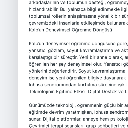
arkadaşlarının ve toplumun desteği, öğrenmeyi 
hızlandırabilir. Bu, yalnızca bilgi edinmekle i
toplumsal rollerin anlaşılmasına yönelik bir s
çevremizdeki insanlarla etkileşimde bulunarak,
Kolb’un Deneyimsel Öğrenme Döngüsü
Kolb’un deneyimsel öğrenme döngüsüne göre
yansıtıcı gözlem, soyut kavramlaştırma ve ak
karşılaştığı bir süreçtir. Yeni bir anne olarak,
öğrenilen her şey deneyimsel olur. Yansıtıcı
yönlerini değerlendirir. Soyut kavramlaştırma
deneyim ise yeni öğrenilen bilgiye dayanarak 
lohusa sendromundan kurtulma sürecine ışık t
Teknolojinin Eğitime Etkisi: Dijital Destek v
Günümüzde teknoloji, öğrenmenin güçlü bir arac
eğitimde devrim yaratmışken, lohusa sendromu
sunar. Dijital platformlar, anneye hem psikolo
Çevrimiçi terapi seansları, grup sohbetleri ve 