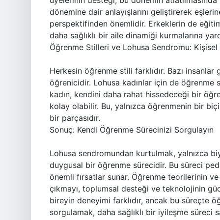
üyelerinin desteği, bu dönemin atlatılmasında kr
dönemine dair anlayışlarını geliştirerek eşleri
perspektifinden önemlidir. Erkeklerin de eğit
daha sağlıklı bir aile dinamiği kurmalarına yard
Öğrenme Stilleri ve Lohusa Sendromu: Kişise
Herkesin öğrenme stili farklıdır. Bazı insanlar g
öğrenicidir. Lohusa kadınlar için de öğrenme sti
kadın, kendini daha rahat hissedeceği bir ö
kolay olabilir. Bu, yalnızca öğrenmenin bir bi
bir parçasıdır.
Sonuç: Kendi Öğrenme Sürecinizi Sorgulayın
Lohusa sendromundan kurtulmak, yalnızca biyol
duygusal bir öğrenme sürecidir. Bu süreci peda
önemli fırsatlar sunar. Öğrenme teorilerinin ve
çıkmayı, toplumsal desteği ve teknolojinin gü
bireyin deneyimi farklıdır, ancak bu süreçte ö
sorgulamak, daha sağlıklı bir iyileşme süreci sa