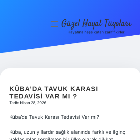
Güzel Hayat Tüyoları
menüyü
aç
Hayatına neşe katan zarif fikirler!
Anasayfa
Gizlilik Politikası
Yasal Uyarı
Hakkımızda
KÜBA’DA TAVUK KARASI
TEDAVISI VAR MI ?
Tarih: Nisan 28, 2026
Küba’da Tavuk Karası Tedavisi Var mı?
Küba, uzun yıllardır sağlık alanında farklı ve ilginç
yaklaşımlar sergileyen bir ülke olarak dikkat