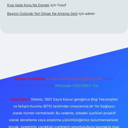
Kısa Vade Koşu Ne Demek
için
Yusuf
Başının Üstünde Yeri Olmak Ne Anlama Gelir
için
admin
iriş
Reklam ve İletişim:
E-mail:
backlinkpaneli@gmail.com
Teams:
forumhizmeti@gmail.com
Whatsapp: 0262 606 0 726
Telegram:
@karabul
Yasal Uyarı:
Sitemiz, 5651 Sayılı Kanun gereğince Bilgi Teknolojileri
ve İletişim Kurumu (BTK) tarafından onaylanmış bir Yer Sağlayıcı
olarak hizmet vermektedir. Bu nedenle, sitedeki içerikleri proaktif
olarak denetleme veya araştırma yükümlülüğümüz bulunmamaktadır.
Ancak, üyelerimiz yazdıkları içeriklerin sorumluluğunu taşımakta olup,