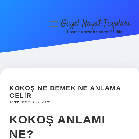
Güzel Hayat Tüyoları
menüyü
aç
Hayatına neşe katan zarif fikirler!
Anasayfa
Gizlilik Politikası
Yasal Uyarı
Hakkımızda
KOKOŞ NE DEMEK NE ANLAMA
GELIR
Tarih: Temmuz 17, 2025
KOKOŞ ANLAMI
NE?