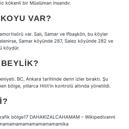
c kökenli bir Müslüman insandır.
 KOYU VAR?
ortisörü var. Salı, Samar ve Ifbaşkön, bu köyler
ncelenirse, Samar köyünde 287, Salez köyünde 282 ve
lü köydür.
 BEYLIK?
yeti. BC, Ankara tarihinde derin izler bıraktı. Şu
 bölge, yıllarca Hitit’in kontrolü altında yönetildi.
I?
k bölge17 DAHAKIZALCAHAMAM – Wikipedivanni
mamamamamamamamamamika