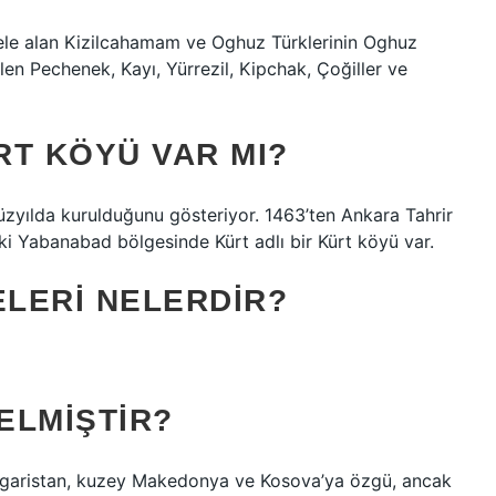
 ele alan Kizilcahamam ve Oghuz Türklerinin Oghuz
elen Pechenek, Kayı, Yürrezil, Kipchak, Çoğiller ve
RT KÖYÜ VAR MI?
 yüzyılda kurulduğunu gösteriyor. 1463’ten Ankara Tahrir
ki Yabanabad bölgesinde Kürt adlı bir Kürt köyü var.
ELERI NELERDIR?
ELMIŞTIR?
Bulgaristan, kuzey Makedonya ve Kosova’ya özgü, ancak