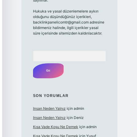
sayılırlar.
Hukuka ve yasal düzenlemelere aykırı
olduğunu düşündüğünüz içerikleri,
backlinkpanelicomtr@gmail.com
adresine
bildirmeniz halinde, ilgili içerikler yasal
süre içerisinde sitemizden kaldırılacaktır.
Arama
SON YORUMLAR
Insan Neden Yalnız
için
admin
Insan Neden Yalnız
için
Deniz
Kısa Vade Koşu Ne Demek
için
admin
Kısa Vade Koşu Ne Demek
için
Yusuf