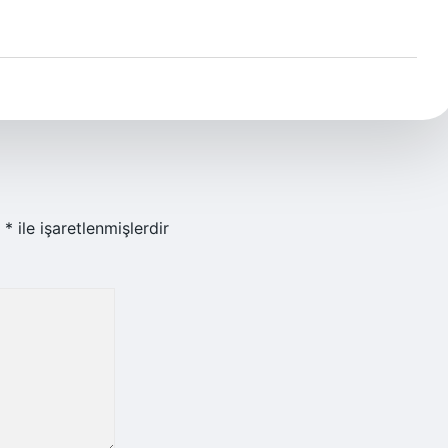
r
*
ile işaretlenmişlerdir