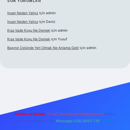
SON YORUMLAR
Insan Neden Yalnız
için
admin
Insan Neden Yalnız
için
Deniz
Kısa Vade Koşu Ne Demek
için
admin
Kısa Vade Koşu Ne Demek
için
Yusuf
Başının Üstünde Yeri Olmak Ne Anlama Gelir
için
admin
giriş
Reklam ve İletişim:
E-mail:
backlinkpaneli@gmail.com
Teams:
forumhizmeti@gmail.com
Whatsapp: 0262 606 0 726
Telegram:
@karabul