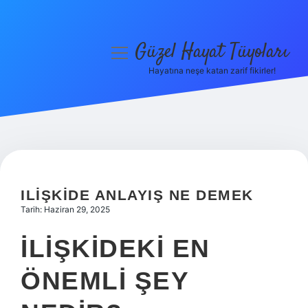
Güzel Hayat Tüyoları
menüyü
aç
Hayatına neşe katan zarif fikirler!
Anasayfa
Gizlilik Politikası
Yasal Uyarı
Hakkımızda
ILIŞKIDE ANLAYIŞ NE DEMEK
Tarih: Haziran 29, 2025
İLIŞKIDEKI EN
ÖNEMLI ŞEY