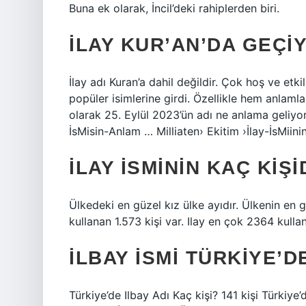
Buna ek olarak, İncil’deki rahiplerden biri.
İLAY KUR’AN’DA GEÇI
İlay adı Kuran’a dahil değildir. Çok hoş ve etk
popüler isimlerine girdi. Özellikle hem anlaml
olarak 25. Eylül 2023’ün adı ne anlama geliyor
İsMisin-Anlam … Milliaten› Ekitim ›İlay-İsMiin
İLAY ISMININ KAÇ KIŞ
Ülkedeki en güzel kız ülke ayıdır. Ülkenin en gü
kullanan 1.573 kişi var. Ilay en çok 2364 kullan
İLBAY ISMI TÜRKIYE’D
Türkiye’de Ilbay Adı Kaç kişi? 141 kişi Türkiye’