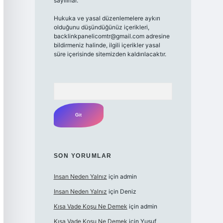
sayılırlar.
Hukuka ve yasal düzenlemelere aykırı
olduğunu düşündüğünüz içerikleri,
backlinkpanelicomtr@gmail.com
adresine
bildirmeniz halinde, ilgili içerikler yasal
süre içerisinde sitemizden kaldırılacaktır.
Arama
SON YORUMLAR
Insan Neden Yalnız
için
admin
Insan Neden Yalnız
için
Deniz
Kısa Vade Koşu Ne Demek
için
admin
Kısa Vade Koşu Ne Demek
için
Yusuf