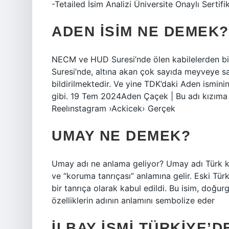
-Tetailed İsim Analizi Üniversite Onaylı Sertifi
ADEN ISIM NE DEMEK?
NECM ve HUD Suresi’nde ölen kabilelerden bir
Suresi’nde, altına akan çok sayıda meyveye sa
bildirilmektedir. Ve yine TDK’daki Aden isminin
gibi. 19 Tem 2024Aden Çaçek | Bu adı kızım
Reelınstagram ›Ackicek› Gerçek
UMAY NE DEMEK?
Umay adı ne anlama geliyor? Umay adı Türk kök
ve “koruma tanrıçası” anlamına gelir. Eski Tür
bir tanrıça olarak kabul edildi. Bu isim, doğu
özelliklerin adının anlamını sembolize eder
İLBAY ISMI TÜRKIYE’D