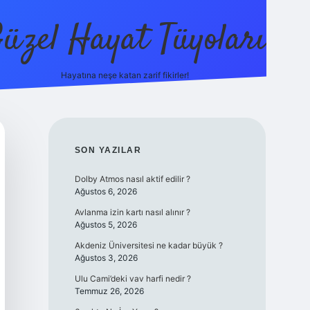
üzel Hayat Tüyoları
Hayatına neşe katan zarif fikirler!
ilbet giriş
SIDEBAR
SON YAZILAR
Dolby Atmos nasıl aktif edilir ?
Ağustos 6, 2026
Avlanma izin kartı nasıl alınır ?
Ağustos 5, 2026
Akdeniz Üniversitesi ne kadar büyük ?
Ağustos 3, 2026
Ulu Cami’deki vav harfi nedir ?
Temmuz 26, 2026