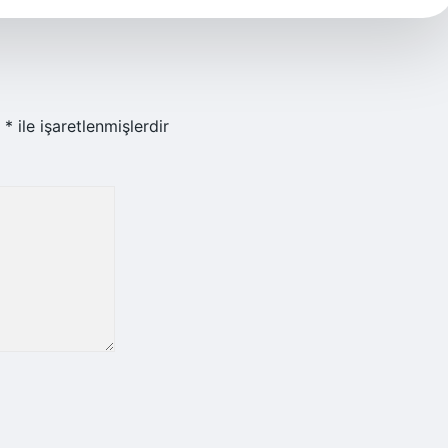
r
*
ile işaretlenmişlerdir