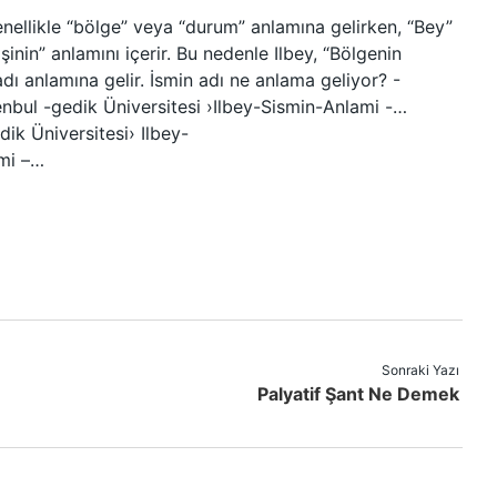
 genellikle “bölge” veya “durum” anlamına gelirken, “Bey”
işinin” anlamını içerir. Bu nedenle Ilbey, “Bölgenin
adı anlamına gelir. İsmin adı ne anlama geliyor? -
Henbul -gedik Üniversitesi ›Ilbey-Sismin-Anlami -…
dik Üniversitesi› Ilbey-
ami –…
Sonraki Yazı
Palyatif Şant Ne Demek