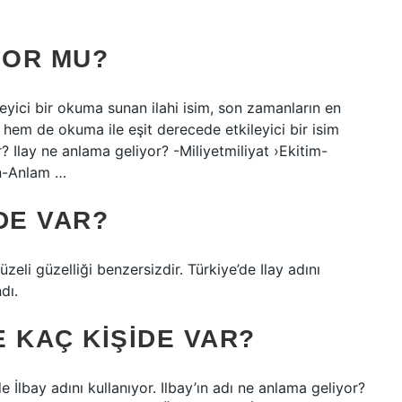
YOR MU?
ileyici bir okuma sunan ilahi isim, son zamanların en
a hem de okuma ile eşit derecede etkileyici bir isim
? Ilay ne anlama geliyor? -Miliyetmiliyat ›Ekitim-
in-Anlam …
IDE VAR?
zeli güzelliği benzersizdir. Türkiye’de Ilay adını
dı.
E KAÇ KIŞIDE VAR?
de İlbay adını kullanıyor. Ilbay’ın adı ne anlama geliyor?