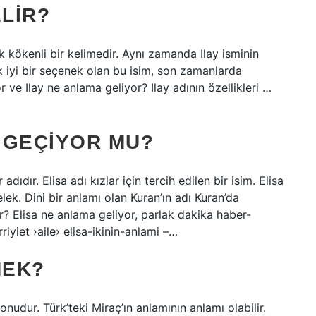
ELIR?
k kökenli bir kelimedir. Aynı zamanda Ilay isminin
ok iyi bir seçenek olan bu isim, son zamanlarda
or ve Ilay ne anlama geliyor? Ilay adının özellikleri …
A GEÇIYOR MU?
ıdır. Elisa adı kızlar için tercih edilen bir isim. Elisa
ek. Dini bir anlamı olan Kuran’ın adı Kuran’da
? Elisa ne anlama geliyor, parlak dakika haber-
riyiet ›aile› elisa-ikinin-anlami –…
MEK?
yonudur. Türk’teki Miraç’ın anlamının anlamı olabilir.