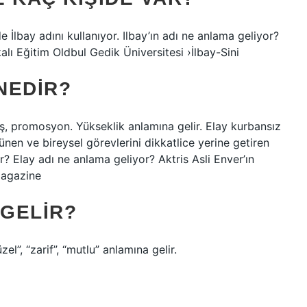
de İlbay adını kullanıyor. Ilbay’ın adı ne anlama geliyor?
kalı Eğitim Oldbul Gedik Üniversitesi ›İlbay-Sini
NEDIR?
iş, promosyon. Yükseklik anlamına gelir. Elay kurbansız
nen ve bireysel görevlerini dikkatlice yerine getiren
 Elay adı ne anlama geliyor? Aktris Asli Enver’ın
Magazine
 GELIR?
l”, “zarif”, “mutlu” anlamına gelir.