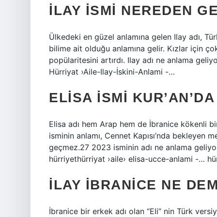
İLAY ISMI NEREDEN G
Ülkedeki en güzel anlamına gelen Ilay adı, Tür
bilime ait olduğu anlamına gelir. Kızlar için ç
popülaritesini artırdı. Ilay adı ne anlama geliy
Hürriyat ›Aile-Ilay-İskini-Anlami -…
ELISA ISMI KUR’AN’D
Elisa adı hem Arap hem de İbranice kökenli bir ad
isminin anlamı, Cennet Kapısı’nda bekleyen mel
geçmez.27 2023 isminin adı ne anlama geliyor
hürriyethürriyat ›aile› elisa-ucce-anlami -… hür
İLAY İBRANICE NE DE
İbranice bir erkek adı olan “Eli” nin Türk versi