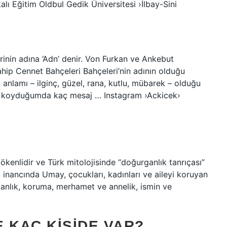
kalı Eğitim Oldbul Gedik Üniversitesi ›İlbay-Sini
inin adına ‘Adn’ denir. Von Furkan ve Ankebut
hip Cennet Bahçeleri Bahçeleri’nin adının olduğu
 anlamı – ilginç, güzel, rana, kutlu, mübarek – olduğu
a koyduğumda kaç mesaj … Instagram ›Ackicek›
enlidir ve Türk mitolojisinde “doğurganlık tanrıçası”
k inancında Umay, çocukları, kadınları ve aileyi koruyan
rganlık, koruma, merhamet ve annelik, ismin ve
E KAÇ KIŞIDE VAR?