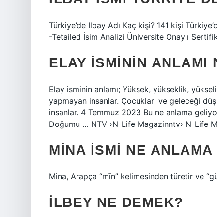
Türkiye’de Ilbay Adı Kaç kişi? 141 kişi Türkiye’
-Tetailed İsim Analizi Üniversite Onaylı Sertifi
ELAY ISMININ ANLAMI 
Elay isminin anlamı; Yüksek, yükseklik, yüksel
yapmayan insanlar. Çocukları ve geleceği düşü
insanlar. 4 Temmuz 2023 Bu ne anlama geliyor?
Doğumu … NTV ›N-Life Magazinntv› N-Life 
MINA ISMI NE ANLAMA
Mina, Arapça “mīn” kelimesinden türetir ve “güze
İLBEY NE DEMEK?