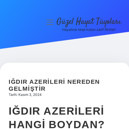
Güzel Hayat Tüyoları
menüyü
aç
Hayatına neşe katan zarif fikirler!
Anasayfa
Gizlilik Politikası
Yasal Uyarı
Hakkımızda
IĞDIR AZERILERI NEREDEN
GELMIŞTIR
Tarih: Kasım 3, 2024
IĞDIR AZERILERI
HANGI BOYDAN?