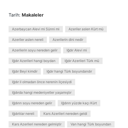
Tarih:
Makaleler
Azerbaycan Alevi mi Sünni mi
Azeriler aslen Kürt mü
Azeriler aslen nereli
Azerilerin dini nedir
Azerilerin soyu nereden gelir
Iğdır Alevi mi
Iğdır Azerileri hangi boydan
Iğdır Azerileri Türk mü
Iğdır Beyi kimdir
Iğdır hangi Türk boyundandır
Iğdır il olmadan önce nerenin ilçesiydi
Iğdırda hangi medeniyetler yaşamıştır
Iğdırın soyu nereden gelir
Iğdırın yüzde kaçı Kürt
Iğdırlılar nereli
Kars Azerileri nereden geldi
Kars Azerileri nereden gelmiştir
Van hangi Türk boyundan