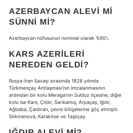
AZERBAYCAN ALEVI MI
SÜNNI MI?
Azerbaycan nüfusunun nominal olarak %90’ı.
KARS AZERILERI
NEREDEN GELDI?
Rusya-İran Savaşı sırasında 1828 yılında
Türkmençay Antlaşması’nın imzalanmasının
ardından bir kolu Meraga’nın Sulduz ilçesine, diğer
kolu ise Kars, Çıldır, Sarıkamış, Arpaçay, Iğdır,
Ağbaba, Çaldıran, çevre bölgelerine göç etmiştir.
Sökmenova, Karaköse ve Taşlıçay.
IĞDIR ALEVI MI?