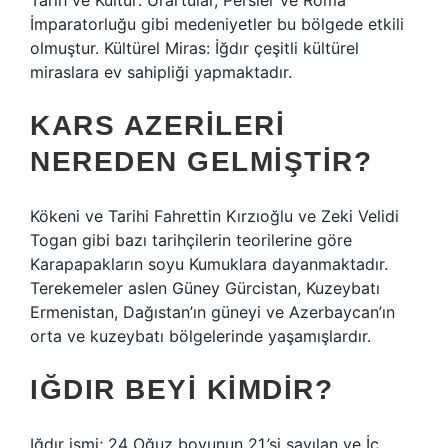
Tarih ve Kültür: Urartular, Persler ve Roma
İmparatorluğu gibi medeniyetler bu bölgede etkili
olmuştur. Kültürel Miras: İğdır çeşitli kültürel
miraslara ev sahipliği yapmaktadır.
KARS AZERILERI
NEREDEN GELMIŞTIR?
Kökeni ve Tarihi Fahrettin Kırzıoğlu ve Zeki Velidi
Togan gibi bazı tarihçilerin teorilerine göre
Karapapakların soyu Kumuklara dayanmaktadır.
Terekemeler aslen Güney Gürcistan, Kuzeybatı
Ermenistan, Dağıstan’ın güneyi ve Azerbaycan’ın
orta ve kuzeybatı bölgelerinde yaşamışlardır.
IĞDIR BEYI KIMDIR?
Iğdır ismi; 24 Oğuz boyunun 21.’si sayılan ve İç