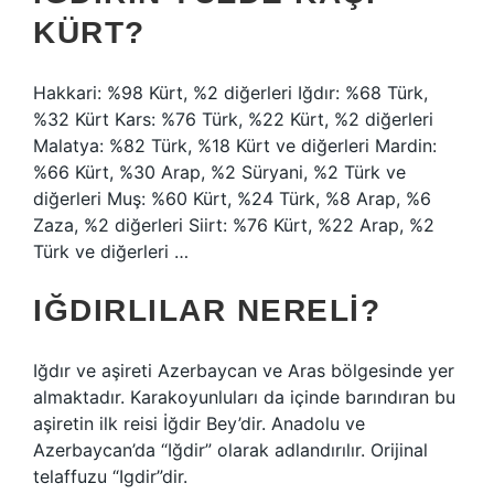
KÜRT?
Hakkari: %98 Kürt, %2 diğerleri Iğdır: %68 Türk,
%32 Kürt Kars: %76 Türk, %22 Kürt, %2 diğerleri
Malatya: %82 Türk, %18 Kürt ve diğerleri Mardin:
%66 Kürt, %30 Arap, %2 Süryani, %2 Türk ve
diğerleri Muş: %60 Kürt, %24 Türk, %8 Arap, %6
Zaza, %2 diğerleri Siirt: %76 Kürt, %22 Arap, %2
Türk ve diğerleri …
IĞDIRLILAR NERELI?
Iğdır ve aşireti Azerbaycan ve Aras bölgesinde yer
almaktadır. Karakoyunluları da içinde barındıran bu
aşiretin ilk reisi İğdir Bey’dir. Anadolu ve
Azerbaycan’da “Iğdir” olarak adlandırılır. Orijinal
telaffuzu “Igdir”dir.