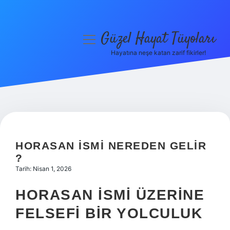
Güzel Hayat Tüyoları
menüyü
aç
Hayatına neşe katan zarif fikirler!
Anasayfa
Gizlilik Politikası
Yasal Uyarı
Hakkımızda
HORASAN ISMI NEREDEN GELIR
?
Tarih: Nisan 1, 2026
HORASAN İSMI ÜZERINE
FELSEFI BIR YOLCULUK