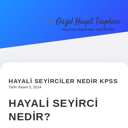
Güzel Hayat Tüyoları
menüyü
aç
Hayatına neşe katan zarif fikirler!
Anasayfa
Gizlilik Politikası
Yasal Uyarı
Hakkımızda
HAYALI SEYIRCILER NEDIR KPSS
Tarih: Kasım 3, 2024
HAYALI SEYIRCI
NEDIR?