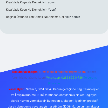
Kısa Vade Koşu Ne Demek
için
admin
Kısa Vade Koşu Ne Demek
için
Yusuf
Başının Üstünde Yeri Olmak Ne Anlama Gelir
için
admin
ş
Reklam ve İletişim:
E-mail:
backlinkpaneli@gmail.com
Teams:
forumhizmeti@gmail.com
Whatsapp: 0262 606 0 726
Telegram:
@karabul
Yasal Uyarı:
Sitemiz, 5651 Sayılı Kanun gereğince Bilgi Teknolojileri
ve İletişim Kurumu (BTK) tarafından onaylanmış bir Yer Sağlayıcı
olarak hizmet vermektedir. Bu nedenle, sitedeki içerikleri proaktif
olarak denetleme veya araştırma yükümlülüğümüz bulunmamaktadır.