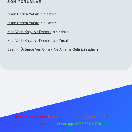
SON YORUMLAR
Insan Neden Yalnız
için
admin
Insan Neden Yalnız
için
Deniz
Kısa Vade Koşu Ne Demek
için
admin
Kısa Vade Koşu Ne Demek
için
Yusuf
Başının Üstünde Yeri Olmak Ne Anlama Gelir
için
admin
iş
Reklam ve İletişim:
E-mail:
backlinkpaneli@gmail.com
Teams:
forumhizmeti@gmail.com
Whatsapp: 0262 606 0 726
Telegram:
@karabul