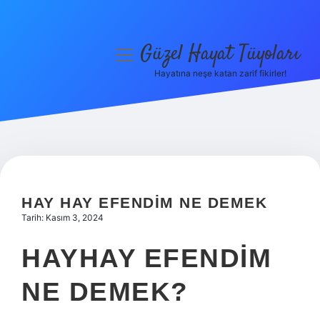
Güzel Hayat Tüyoları
menüyü
aç
Hayatına neşe katan zarif fikirler!
Anasayfa
Gizlilik Politikası
Yasal Uyarı
Hakkımızda
HAY HAY EFENDIM NE DEMEK
Tarih: Kasım 3, 2024
HAYHAY EFENDIM
NE DEMEK?