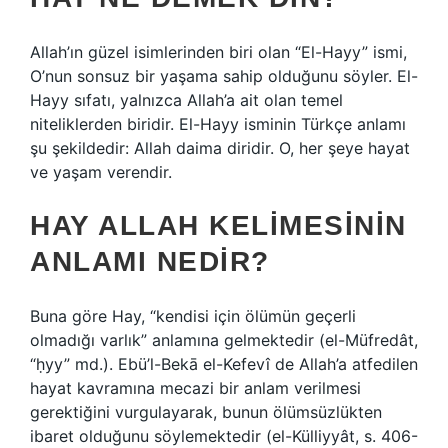
Allah’ın güzel isimlerinden biri olan “El-Hayy” ismi,
O’nun sonsuz bir yaşama sahip olduğunu söyler. El-
Hayy sıfatı, yalnızca Allah’a ait olan temel
niteliklerden biridir. El-Hayy isminin Türkçe anlamı
şu şekildedir: Allah daima diridir. O, her şeye hayat
ve yaşam verendir.
HAY ALLAH KELIMESININ
ANLAMI NEDIR?
Buna göre Hay, “kendisi için ölümün geçerli
olmadığı varlık” anlamına gelmektedir (el-Müfredât,
“ḥyy” md.). Ebü’l-Bekā el-Kefevî de Allah’a atfedilen
hayat kavramına mecazi bir anlam verilmesi
gerektiğini vurgulayarak, bunun ölümsüzlükten
ibaret olduğunu söylemektedir (el-Külliyyât, s. 406-