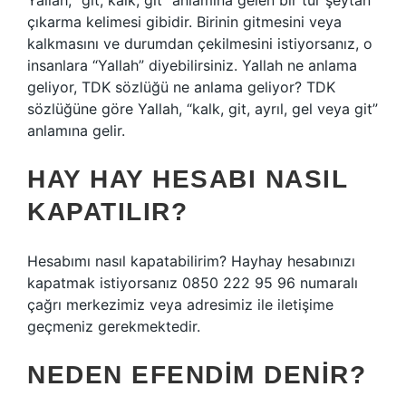
Yallah, “git, kalk, git” anlamına gelen bir tür şeytan
çıkarma kelimesi gibidir. Birinin gitmesini veya
kalkmasını ve durumdan çekilmesini istiyorsanız, o
insanlara “Yallah” diyebilirsiniz. Yallah ne anlama
geliyor, TDK sözlüğü ne anlama geliyor? TDK
sözlüğüne göre Yallah, “kalk, git, ayrıl, gel veya git”
anlamına gelir.
HAY HAY HESABI NASIL
KAPATILIR?
Hesabımı nasıl kapatabilirim? Hayhay hesabınızı
kapatmak istiyorsanız 0850 222 95 96 numaralı
çağrı merkezimiz veya adresimiz ile iletişime
geçmeniz gerekmektedir.
NEDEN EFENDIM DENIR?