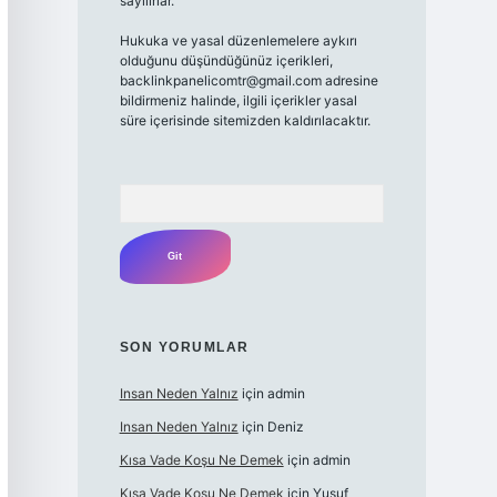
sayılırlar.
Hukuka ve yasal düzenlemelere aykırı
olduğunu düşündüğünüz içerikleri,
backlinkpanelicomtr@gmail.com
adresine
bildirmeniz halinde, ilgili içerikler yasal
süre içerisinde sitemizden kaldırılacaktır.
Arama
SON YORUMLAR
Insan Neden Yalnız
için
admin
Insan Neden Yalnız
için
Deniz
Kısa Vade Koşu Ne Demek
için
admin
Kısa Vade Koşu Ne Demek
için
Yusuf