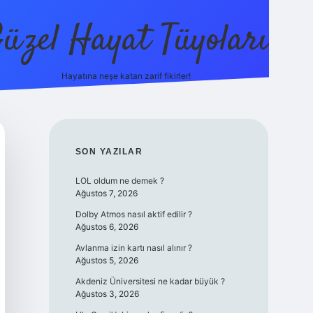
üzel Hayat Tüyoları
Hayatına neşe katan zarif fikirler!
ilbet giriş
SIDEBAR
SON YAZILAR
LOL oldum ne demek ?
Ağustos 7, 2026
Dolby Atmos nasıl aktif edilir ?
Ağustos 6, 2026
Avlanma izin kartı nasıl alınır ?
Ağustos 5, 2026
Akdeniz Üniversitesi ne kadar büyük ?
Ağustos 3, 2026