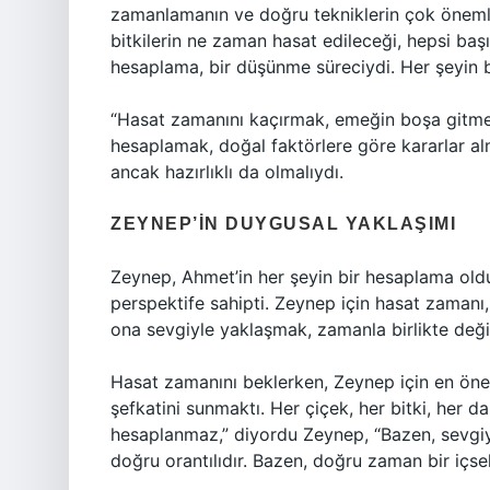
zamanlamanın ve doğru tekniklerin çok önemli 
bitkilerin ne zaman hasat edileceği, hepsi başı
hesaplama, bir düşünme süreciydi. Her şeyin b
“Hasat zamanını kaçırmak, emeğin boşa gitme
hesaplamak, doğal faktörlere göre kararlar alm
ancak hazırlıklı da olmalıydı.
ZEYNEP’IN DUYGUSAL YAKLAŞIMI
Zeynep, Ahmet’in her şeyin bir hesaplama oldu
perspektife sahipti. Zeynep için hasat zamanı
ona sevgiyle yaklaşmak, zamanla birlikte deği
Hasat zamanını beklerken, Zeynep için en öneml
şefkatini sunmaktı. Her çiçek, her bitki, her d
hesaplanmaz,” diyordu Zeynep, “Bazen, sevgiy
doğru orantılıdır. Bazen, doğru zaman bir içsel 