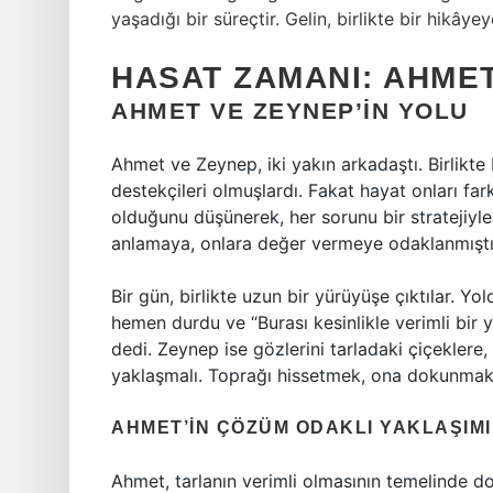
yaşadığı bir süreçtir. Gelin, birlikte bir hikâye
HASAT ZAMANI: AHMET
AHMET VE ZEYNEP’IN YOLU
Ahmet ve Zeynep, iki yakın arkadaştı. Birlikte
destekçileri olmuşlardı. Fakat hayat onları fa
olduğunu düşünerek, her sorunu bir stratejiyl
anlamaya, onlara değer vermeye odaklanmıştı
Bir gün, birlikte uzun bir yürüyüşe çıktılar. Yo
hemen durdu ve “Burası kesinlikle verimli bir ye
dedi. Zeynep ise gözlerini tarladaki çiçeklere
yaklaşmalı. Toprağı hissetmek, ona dokunmak 
AHMET’IN ÇÖZÜM ODAKLI YAKLAŞIMI
Ahmet, tarlanın verimli olmasının temelinde do