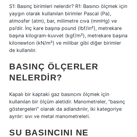
S1: Basınç birimleri nelerdir? R1: Basıncı ölçmek için
yaygın olarak kullanılan birimler Pascal (Pa),
atmosfer (atm), bar, milimetre cıva (mmHg) ve
psi’dir. İnç kare başına pound (lbf/in²), metrekare
başına kilogram-kuvvet (kgf/m²), metrekare başına
kilonewton (kN/m²) ve milibar gibi diğer birimler
de kullanılır.
BASINÇ ÖLÇERLER
NELERDIR?
Kapalı bir kaptaki gaz basıncını ölçmek için
kullanılan bir ölçüm aletidir. Manometreler, “basınç
göstergeleri” olarak da adlandırılır, iki kategoriye
ayrılır: sıvı ve metal manometreleri.
SU BASINCINI NE