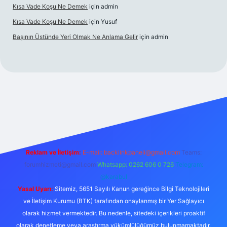
Kısa Vade Koşu Ne Demek
için
admin
Kısa Vade Koşu Ne Demek
için
Yusuf
Başının Üstünde Yeri Olmak Ne Anlama Gelir
için
admin
riş
Reklam ve İletişim:
E-mail:
backlinkpaneli@gmail.com
Teams:
forumhizmeti@gmail.com
Whatsapp: 0262 606 0 726
Telegram:
@karabul
Yasal Uyarı:
Sitemiz, 5651 Sayılı Kanun gereğince Bilgi Teknolojileri
ve İletişim Kurumu (BTK) tarafından onaylanmış bir Yer Sağlayıcı
olarak hizmet vermektedir. Bu nedenle, sitedeki içerikleri proaktif
olarak denetleme veya araştırma yükümlülüğümüz bulunmamaktadır.