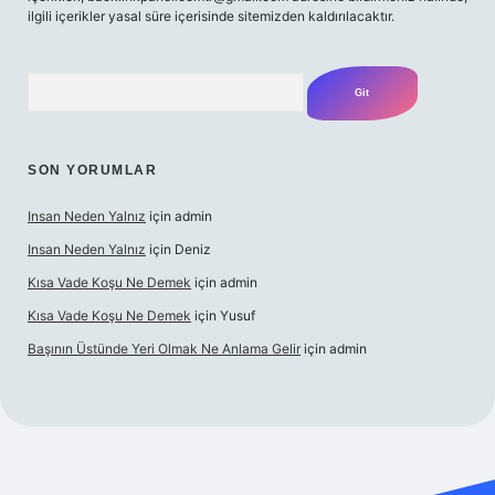
ilgili içerikler yasal süre içerisinde sitemizden kaldırılacaktır.
Arama
SON YORUMLAR
Insan Neden Yalnız
için
admin
Insan Neden Yalnız
için
Deniz
Kısa Vade Koşu Ne Demek
için
admin
Kısa Vade Koşu Ne Demek
için
Yusuf
Başının Üstünde Yeri Olmak Ne Anlama Gelir
için
admin
lbet giriş