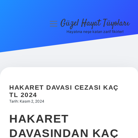
Güzel Hayat Tüyoları
menüyü
aç
Hayatına neşe katan zarif fikirler!
Anasayfa
Gizlilik Politikası
Yasal Uyarı
Hakkımızda
HAKARET DAVASI CEZASI KAÇ
TL 2024
Tarih: Kasım 2, 2024
HAKARET
DAVASINDAN KAÇ