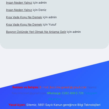
Insan Neden Yalnız
için
admin
Insan Neden Yalnız
için
Deniz
Kısa Vade Koşu Ne Demek
için
admin
Kısa Vade Koşu Ne Demek
için
Yusuf
Başının Üstünde Yeri Olmak Ne Anlama Gelir
için
admin
iş
Reklam ve İletişim:
E-mail:
backlinkpaneli@gmail.com
Teams:
forumhizmeti@gmail.com
Whatsapp: 0262 606 0 726
Telegram:
@karabul
Yasal Uyarı:
Sitemiz, 5651 Sayılı Kanun gereğince Bilgi Teknolojileri