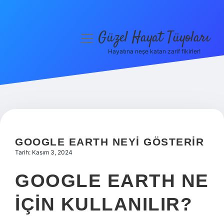
Güzel Hayat Tüyoları
menüyü
aç
Hayatına neşe katan zarif fikirler!
Anasayfa
Gizlilik Politikası
Yasal Uyarı
Hakkımızda
GOOGLE EARTH NEYI GÖSTERIR
Tarih: Kasım 3, 2024
GOOGLE EARTH NE
IÇIN KULLANILIR?