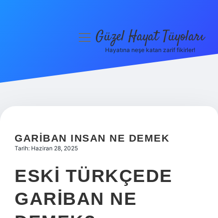
Güzel Hayat Tüyoları
menüyü
aç
Hayatına neşe katan zarif fikirler!
Anasayfa
Gizlilik Politikası
Yasal Uyarı
Hakkımızda
GARIBAN INSAN NE DEMEK
Tarih: Haziran 28, 2025
ESKI TÜRKÇEDE
GARIBAN NE