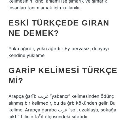
kelimesinin ikinci anlamı ise şımarık ve şımarık
insanları tanımlamak için kullanılır.
ESKI TÜRKÇEDE GIRAN
NE DEMEK?
Yükü ağırdır, yükü ağırdır: Ey pervasız, dünyayı
kendine yükleme.
GARIP KELIMESI TÜRKÇE
MI?
Arapça ġarīb غريب “yabancı” kelimesinden ödünç
alınmış bir kelimedir, bu da ġrb kökünden gelir. Bu
kelime, Arapça ġaraba غرب “sol, uzaklaştı, sokağa
çıktı” fiilinin faˁīl ölçüsündeki sıfatıdır.