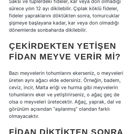
Saksı ve tüplerdeki fideler, kar veya don olmadığı
sürece yılın 12 ayı dikilebilir. Çıplak köklü fideler,
fideler yapraklarını döktükten sonra, tomurcuklar
şişmeye başlayana kadar, kar veya don olmadığı
dönemlerde sonbaharda dikilebilir.
ÇEKIRDEKTEN YETIŞEN
FIDAN MEYVE VERIR MI?
Bazı meyvelerin tohumlarını ekerseniz, o meyveleri
üreten aynı ağacı elde edersiniz. Örneğin, badem,
ceviz, incir, Malta eriği ve hurma gibi meyvelerin
tohumlarını eker ve yetiştirirseniz, o ağaç geç de
olsa o meyveleri üretecektir. Ağaç, yaprak, dal ve
görünüm açısından “aşılanmış” olandan farklı
olmayacaktır.
FIDAN DIKTIKTEN SONRA