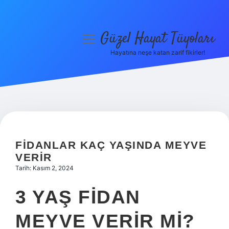
Güzel Hayat Tüyoları
menüyü
aç
Hayatına neşe katan zarif fikirler!
Anasayfa
Gizlilik Politikası
Yasal Uyarı
Hakkımızda
FIDANLAR KAÇ YAŞINDA MEYVE
VERIR
Tarih: Kasım 2, 2024
3 YAŞ FIDAN
MEYVE VERIR MI?