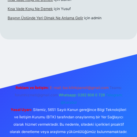
Kısa Vade Koşu Ne Demek
için
Yusuf
Başının Üstünde Yeri Olmak Ne Anlama Gelir
için
admin
ş
Reklam ve İletişim:
E-mail:
backlinkpaneli@gmail.com
Teams:
forumhizmeti@gmail.com
Whatsapp: 0262 606 0 726
Telegram:
@karabul
Yasal Uyarı:
Sitemiz, 5651 Sayılı Kanun gereğince Bilgi Teknolojileri
ve İletişim Kurumu (BTK) tarafından onaylanmış bir Yer Sağlayıcı
olarak hizmet vermektedir. Bu nedenle, sitedeki içerikleri proaktif
olarak denetleme veya araştırma yükümlülüğümüz bulunmamaktadır.