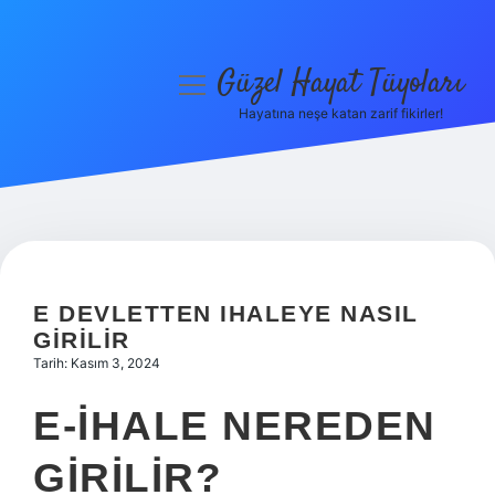
Güzel Hayat Tüyoları
menüyü
aç
Hayatına neşe katan zarif fikirler!
Anasayfa
Gizlilik Politikası
Yasal Uyarı
Hakkımızda
E DEVLETTEN IHALEYE NASIL
GIRILIR
Tarih: Kasım 3, 2024
E-IHALE NEREDEN
GIRILIR?