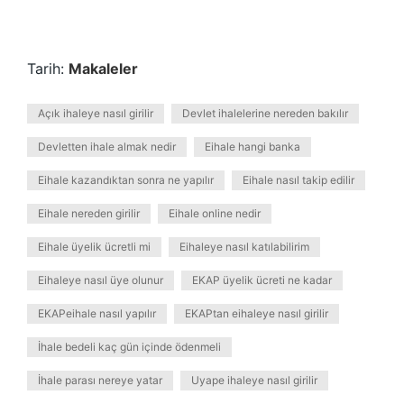
Tarih:
Makaleler
Açık ihaleye nasıl girilir
Devlet ihalelerine nereden bakılır
Devletten ihale almak nedir
Eihale hangi banka
Eihale kazandıktan sonra ne yapılır
Eihale nasıl takip edilir
Eihale nereden girilir
Eihale online nedir
Eihale üyelik ücretli mi
Eihaleye nasıl katılabilirim
Eihaleye nasıl üye olunur
EKAP üyelik ücreti ne kadar
EKAPeihale nasıl yapılır
EKAPtan eihaleye nasıl girilir
İhale bedeli kaç gün içinde ödenmeli
İhale parası nereye yatar
Uyape ihaleye nasıl girilir