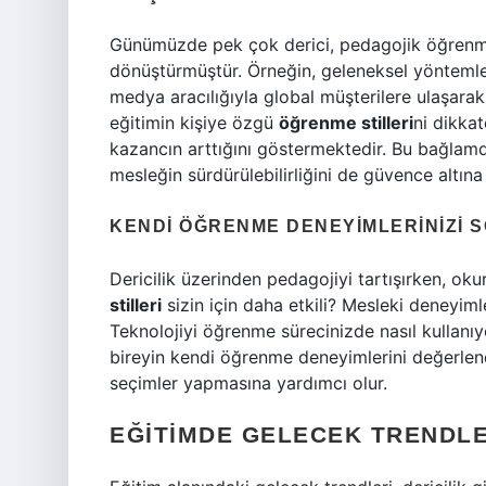
Günümüzde pek çok derici, pedagojik öğrenme
dönüştürmüştür. Örneğin, geleneksel yöntemlerl
medya aracılığıyla global müşterilere ulaşarak g
eğitimin kişiye özgü
öğrenme stilleri
ni dikka
kazancın arttığını göstermektedir. Bu bağlamd
mesleğin sürdürülebilirliğini de güvence altına a
KENDI ÖĞRENME DENEYIMLERINIZI
Dericilik üzerinden pedagojiyi tartışırken, ok
stilleri
sizin için daha etkili? Mesleki deneyim
Teknolojiyi öğrenme sürecinizde nasıl kullanıy
bireyin kendi öğrenme deneyimlerini değerlendi
seçimler yapmasına yardımcı olur.
EĞITIMDE GELECEK TRENDLER