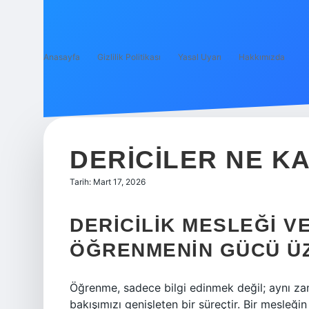
Anasayfa
Gizlilik Politikası
Yasal Uyarı
Hakkımızda
DERICILER NE K
Tarih: Mart 17, 2026
DERICILIK MESLEĞI V
ÖĞRENMENIN GÜCÜ Ü
Öğrenme, sadece bilgi edinmek değil; aynı 
bakışımızı genişleten bir süreçtir. Bir mesleğ