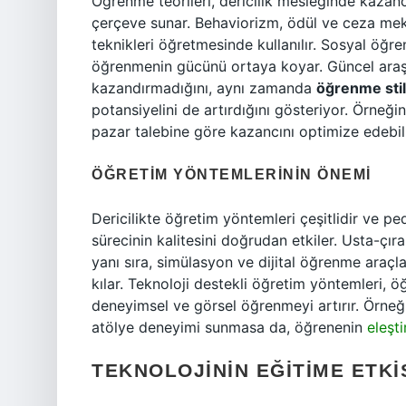
Öğrenme teorileri, dericilik mesleğinde kazan
çerçeve sunar. Behaviorizm, ödül ve ceza mek
teknikleri öğretmesinde kullanılır. Sosyal öğr
öğrenmenin gücünü ortaya koyar. Güncel araşt
kazandırmadığını, aynı zamanda
öğrenme stil
potansiyelini de artırdığını gösteriyor. Örneğin,
pazar talebine göre kazancını optimize edebili
ÖĞRETIM YÖNTEMLERININ ÖNEMI
Dericilikte öğretim yöntemleri çeşitlidir ve p
sürecinin kalitesini doğrudan etkiler. Usta-çır
yanı sıra, simülasyon ve dijital öğrenme araçlar
kılar. Teknoloji destekli öğretim yöntemleri, öğ
deneyimsel ve görsel öğrenmeyi artırır. Örneği
atölye deneyimi sunmasa da, öğrenenin
eleşt
TEKNOLOJININ EĞITIME ETKI