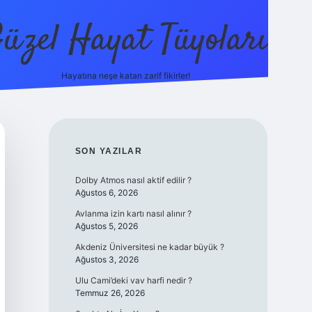
üzel Hayat Tüyoları
Hayatına neşe katan zarif fikirler!
ilbet giriş
SIDEBAR
SON YAZILAR
Dolby Atmos nasıl aktif edilir ?
Ağustos 6, 2026
Avlanma izin kartı nasıl alınır ?
Ağustos 5, 2026
Akdeniz Üniversitesi ne kadar büyük ?
Ağustos 3, 2026
Ulu Cami’deki vav harfi nedir ?
Temmuz 26, 2026