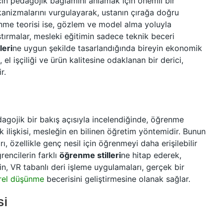
cın pedagojik bağlamını anlamak için önemli bir
anizmalarını vurgulayarak, ustanın çırağa doğru
enme teorisi ise, gözlem ve model alma yoluyla
ırmalar, mesleki eğitimin sadece teknik beceri
leri
ne uygun şekilde tasarlandığında bireyin ekonomik
 el işçiliği ve ürün kalitesine odaklanan bir derici,
r.
edagojik bir bakış açısıyla incelendiğinde, öğrenme
ak ilişkisi, mesleğin en bilinen öğretim yöntemidir. Bunun
ı, özellikle genç nesil için öğrenmeyi daha erişilebilir
rencilerin farklı
öğrenme stilleri
ne hitap ederek,
n, VR tabanlı deri işleme uygulamaları, gerçek bir
irel düşünme
becerisini geliştirmesine olanak sağlar.
SI