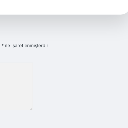
r
*
ile işaretlenmişlerdir