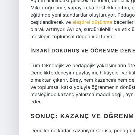
Eğitim alanındaki gelecek trendleri, dericilik
Mikro öğrenme, yapay zekâ destekli eğitim, çev
eğitimde yeni standartlar oluşturuyor. Pedago
çeşitlendirerek ve
eleştirel düşünme
becerileri
olarak artırıyor. Ayrıca, sürdürülebilir ve eti
mesleğin toplumsal değerini artırıyor.
İNSANI DOKUNUŞ VE ÖĞRENME DENE
Tüm teknolojik ve pedagojik yaklaşımların öt
Dericilikte deneyim paylaşımı, hikâyeler ve kü
olmaktan çıkarır. Birey, hem kazancını hem de m
ve toplumsal katkı yoluyla öğrenmenin dönüşt
mesleğinde kazanç yalnızca maddi değil, aynı
eder.
SONUÇ: KAZANÇ VE ÖĞRENM
Dericiler ne kadar kazanıyor sorusu, pedagoji