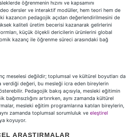
 mesleklerde öğrenmenin hızını ve kapsamını
video dersler ve interaktif modüller, hem teori hem de
ki kazancın pedagojik açıdan değerlendirilmesini de
sek kaliteli üretim becerisi kazanarak gelirlerini
formları, küçük ölçekli dericilerin ürünlerini global
nomik kazanç ile öğrenme süreci arasındaki bağ
ç meselesi değildir; toplumsal ve kültürel boyutları da
a verdiği değeri, bu mesleği icra eden bireylerin
sterebilir. Pedagojik bakış açısıyla, mesleki eğitimin
ik bağımsızlığını artırırken, aynı zamanda kültürel
malar, mesleki eğitim programlarına katılan bireylerin,
p, aynı zamanda toplumsal sorumluluk ve
eleştirel
aya koyuyor.
CEL ARAŞTIRMALAR