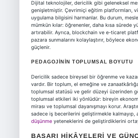
Dijital teknolojiler, dericilik gibi geleneksel
genişletmiştir. Çevrimiçi eğitim platformları, 
uygulama bilgisini harmanlar. Bu durum, mesle
mümkün kılar: öğrenenler, daha kısa sürede yük
artırabilir. Ayrıca, blockchain ve e-ticaret plat
pazara sunmalarını kolaylaştırır, böylece eko
güçlenir.
PEDAGOJININ TOPLUMSAL BOYUTU
Dericilik sadece bireysel bir öğrenme ve kazan
vardır. Bir toplum, el emeğine ve zanaatkârlığ
toplumsal statüsü ve gelir düzeyi üzerinden gö
toplumsal etkileri iki yönlüdür: bireyin ekonom
mirası ve toplumsal dayanışmayı korur. Araştır
sadece iş becerilerini geliştirmekle kalmayı
düşünme
yeteneklerini de geliştirdiklerini ort
BAŞARI HIKÂYELERI VE GÜN