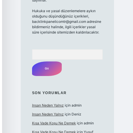
sayılırlar.
Hukuka ve yasal düzenlemelere aykırı
olduğunu düşündüğünüz içerikleri,
backlinkpanelicomtr@gmail.com
adresine
bildirmeniz halinde, ilgili içerikler yasal
süre içerisinde sitemizden kaldırılacaktır.
Arama
SON YORUMLAR
Insan Neden Yalnız
için
admin
Insan Neden Yalnız
için
Deniz
Kısa Vade Koşu Ne Demek
için
admin
Kısa Vade Koşu Ne Demek
için
Yusuf