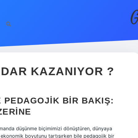
G
ADAR KAZANIYOR ?
E PEDAGOJIK BIR BAKIŞ:
ZERINE
zamanda düşünme biçimimizi dönüştüren, dünyaya
in ekonomik boyutunu tartışırken bile pedagojik bir