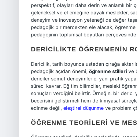
perspektif, olayları daha derin ve anlamlı bir 
geleneksel ve el emeğine dayalı meslekler, s
deneyim ve inovasyon yeteneği de değer taşır.
pedagojik bir mercekten ele alacak, öğrenme te
pedagojinin toplumsal boyutları çerçevesinde
DERICILIKTE ÖĞRENMENIN R
Dericilik, tarih boyunca ustadan çırağa aktarıla
pedagojik açıdan önemi,
öğrenme stilleri
ve b
dericiler somut deneyimlerle, yani pratik yapar
süreci kavrar. Eğitim bilimciler, mesleki öğrenm
sonuçları verdiğini belirtir. Örneğin, bir deri
becerisini geliştirmeli hem de kimyasal süreçl
edinme değil,
eleştirel düşünme
ve problem çöz
ÖĞRENME TEORILERI VE ME