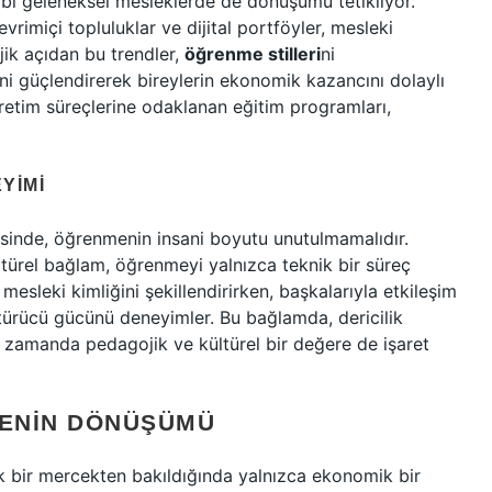
 gibi geleneksel mesleklerde de dönüşümü tetikliyor.
rimiçi topluluklar ve dijital portföyler, mesleki
jik açıdan bu trendler,
öğrenme stilleri
ni
ni güçlendirerek bireylerin ekonomik kazancını dolaylı
k üretim süreçlerine odaklanan eğitim programları,
YIMI
esinde, öğrenmenin insani boyutu unutulmamalıdır.
ltürel bağlam, öğrenmeyi yalnızca teknik bir süreç
esleki kimliğini şekillendirirken, başkalarıyla etkileşim
ürücü gücünü deneyimler. Bu bağlamda, dericilik
 zamanda pedagojik ve kültürel bir değere de işaret
ENIN DÖNÜŞÜMÜ
k bir mercekten bakıldığında yalnızca ekonomik bir