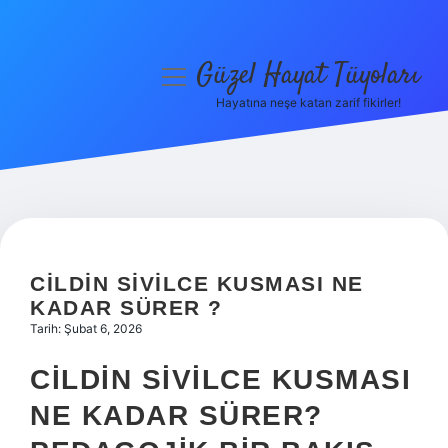
Güzel Hayat Tüyoları
menüyü
aç
Hayatına neşe katan zarif fikirler!
Anasayfa
Gizlilik Politikası
Yasal Uyarı
Hakkımızda
CILDIN SIVILCE KUSMASI NE
KADAR SÜRER ?
Tarih: Şubat 6, 2026
CILDIN SIVILCE KUSMASI
NE KADAR SÜRER?