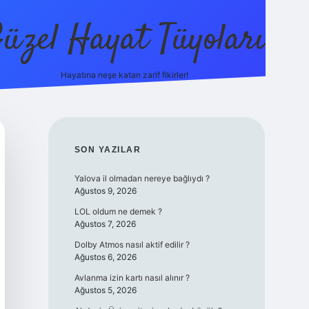
üzel Hayat Tüyoları
Hayatına neşe katan zarif fikirler!
ilbet giriş
SIDEBAR
SON YAZILAR
Yalova il olmadan nereye bağlıydı ?
Ağustos 9, 2026
LOL oldum ne demek ?
Ağustos 7, 2026
Dolby Atmos nasıl aktif edilir ?
Ağustos 6, 2026
Avlanma izin kartı nasıl alınır ?
Ağustos 5, 2026