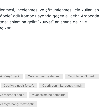
lenmesi, incelenmesi ve çözümlenmesi için kullanılan
mukābele” adlı kompozisyonda geçen el-cebr, Arapçada
ltme” anlamına gelir; “kuvvet” anlamına gelir ve
çıktır.
ri görüşü nedir
Cebri olması ne demek
Cebri temellük nedir
Cebriyye nedir felsefe
Cebriyyenin kurucusu kimdir
ye mezhebi nedir
Mucessime ne demektir
cariyye hangi mezheptir