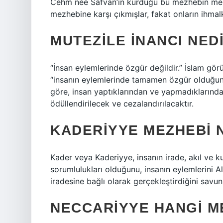
Cehm née Safvan’ın kurduğu bu mezhebin mens
mezhebine karşı çıkmışlar, fakat onların ihmalk
MUTEZILE INANCI NED
“İnsan eylemlerinde özgür değildir.” İslam gö
“insanın eylemlerinde tamamen özgür olduğuna”
göre, insan yaptıklarından ve yapmadıklarınd
ödüllendirilecek ve cezalandırılacaktır.
KADERIYYE MEZHEBI 
Kader veya Kaderiyye, insanın irade, akıl ve k
sorumlulukları olduğunu, insanın eylemlerini A
iradesine bağlı olarak gerçekleştirdiğini savu
NECCARIYYE HANGI M