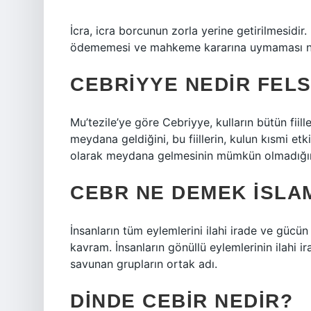
İcra, icra borcunun zorla yerine getirilmesidir
ödememesi ve mahkeme kararına uymaması nede
CEBRIYYE NEDIR FEL
Mu’tezile’ye göre Cebriyye, kulların bütün fiil
meydana geldiğini, bu fiillerin, kulun kısmi etk
olarak meydana gelmesinin mümkün olmadığını 
CEBR NE DEMEK ISLA
İnsanların tüm eylemlerini ilahi irade ve gücün 
kavram. İnsanların gönüllü eylemlerinin ilahi ir
savunan grupların ortak adı.
DINDE CEBIR NEDIR?