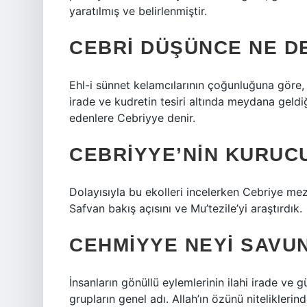
yaratılmış ve belirlenmiştir.
CEBRI DÜŞÜNCE NE D
Ehl-i sünnet kelamcılarının çoğunluğuna göre, in
irade ve kudretin tesiri altında meydana geldiği
edenlere Cebriyye denir.
CEBRIYYE’NIN KURUC
Dolayısıyla bu ekolleri incelerken Cebriye 
Safvan bakış açısını ve Mu’tezile’yi araştırdık.
CEHMIYYE NEYI SAVU
İnsanların gönüllü eylemlerinin ilahi irade ve g
grupların genel adı. Allah’ın özünü niteliklerin