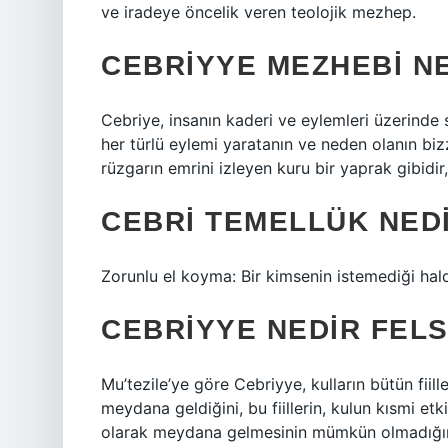
ve iradeye öncelik veren teolojik mezhep.
CEBRIYYE MEZHEBI N
Cebriye, insanın kaderi ve eylemleri üzerinde 
her türlü eylemi yaratanın ve neden olanın biz
rüzgarın emrini izleyen kuru bir yaprak gibidir
CEBRI TEMELLÜK NED
Zorunlu el koyma: Bir kimsenin istemediği hal
CEBRIYYE NEDIR FEL
Mu’tezile’ye göre Cebriyye, kulların bütün fiil
meydana geldiğini, bu fiillerin, kulun kısmi etk
olarak meydana gelmesinin mümkün olmadığını 