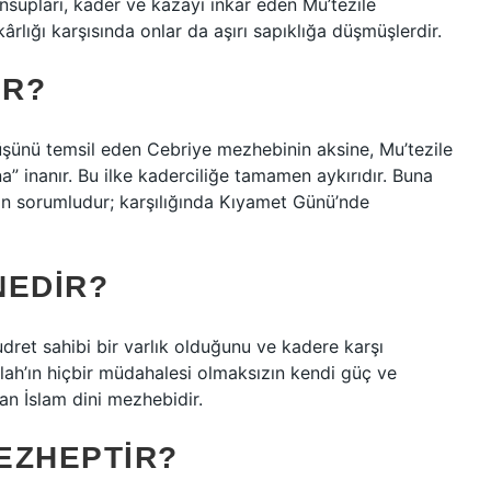
upları, kader ve kazayı inkar eden Mu’tezile
ârlığı karşısında onlar da aşırı sapıklığa düşmüşlerdir.
IR?
rüşünü temsil eden Cebriye mezhebinin aksine, Mu’tezile
 inanır. Bu ilke kaderciliğe tamamen aykırıdır. Buna
an sorumludur; karşılığında Kıyamet Günü’nde
NEDIR?
udret sahibi bir varlık olduğunu ve kadere karşı
llah’ın hiçbir müdahalesi olmaksızın kendi güç ve
nan İslam dini mezhebidir.
EZHEPTIR?