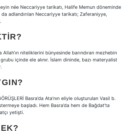
yin née Neccariyye tarikatı, Halife Memun döneminde
ak da adlandırılan Neccariyye tarikatı; Zaferaniyye,
.
TIR?
 Allah’ın niteliklerini bünyesinde barındıran mezhebin
rubu içinde ele alınır. İslam dininde, bazı materyalist
.
YGIN?
LERİ Basra’da Ata’nın eliyle oluşturulan Vasil b.
göstermeye başladı. Hem Basra’da hem de Bağdat’ta
tçı yetişti.
MEK?