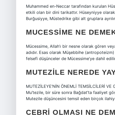
Muhammed en-Neccar tarafından kurulan Hüse
etkili olan bir dini tarikattır. Hüseyniyye olar
Burğusiyye, Müstedrike gibi alt gruplara ayrılır
MUCESSIME NE DEMEK
Mücessime, Allah’ı bir nesne olarak gören veya
adıdır. Esas olarak Müşebbihe (antropoteizm) g
felsefi düşünceler de Mücessime’ye dahil edilir
MUTEZILE NEREDE YA
MUTEZİLEYE’NİN ÖNEMLİ TEMSİLCİLERİ VE GÖRÜŞ
Mu’tezile, bir süre sonra Bağdat’ta faaliyet 
Mutezile düşüncesini temsil eden birçok ilahiya
CEBRI OLMASI NE DE