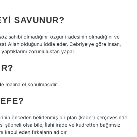
EYI SAVUNUR?
söz sahibi olmadığını, özgür iradesinin olmadığını ve
zat Allah olduğunu iddia eder. Cebriye’ye göre insan,
, yaptıklarını zorunluluktan yapar.
IR?
de malına el konulmasıdır.
SEFE?
lerinin önceden belirlenmiş bir plan (kader) çerçevesinde
isi şüpheli olsa bile, İlahî irade ve kudretten bağımsız
kabul eden fırkaların adıdır.