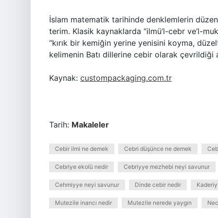
İslam matematik tarihinde denklemlerin düzen
terim. Klasik kaynaklarda “ilmü’l-cebr ve’l-
“kırık bir kemiğin yerine yenisini koyma, düze
kelimenin Batı dillerine cebir olarak çevrildiği a
Kaynak:
custompackaging.com.tr
Tarih:
Makaleler
Cebir ilmi ne demek
Cebri düşünce ne demek
Ceb
Cebriye ekolü nedir
Cebriyye mezhebi neyi savunur
Cehmiyye neyi savunur
Dinde cebir nedir
Kaderiy
Mutezile inancı nedir
Mutezile nerede yaygın
Nec