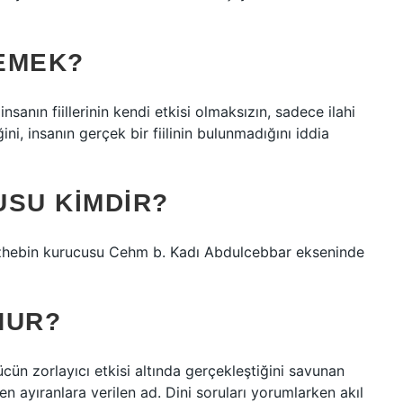
EMEK?
sanın fiillerinin kendi etkisi olmaksızın, sadece ilahi
ni, insanın gerçek bir fiilinin bulunmadığını iddia
USU KIMDIR?
mezhebin kurucusu Cehm b. Kadı Abdulcebbar ekseninde
NUR?
ücün zorlayıcı etkisi altında gerçekleştiğini savunan
den ayıranlara verilen ad. Dini soruları yorumlarken akıl