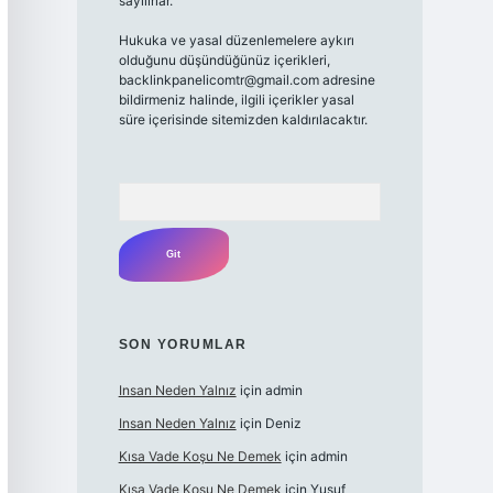
sayılırlar.
Hukuka ve yasal düzenlemelere aykırı
olduğunu düşündüğünüz içerikleri,
backlinkpanelicomtr@gmail.com
adresine
bildirmeniz halinde, ilgili içerikler yasal
süre içerisinde sitemizden kaldırılacaktır.
Arama
SON YORUMLAR
Insan Neden Yalnız
için
admin
Insan Neden Yalnız
için
Deniz
Kısa Vade Koşu Ne Demek
için
admin
Kısa Vade Koşu Ne Demek
için
Yusuf