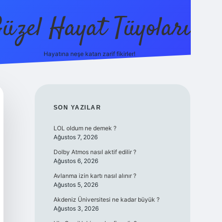
üzel Hayat Tüyoları
Hayatına neşe katan zarif fikirler!
ilbet giriş
SIDEBAR
SON YAZILAR
LOL oldum ne demek ?
Ağustos 7, 2026
Dolby Atmos nasıl aktif edilir ?
Ağustos 6, 2026
Avlanma izin kartı nasıl alınır ?
Ağustos 5, 2026
Akdeniz Üniversitesi ne kadar büyük ?
Ağustos 3, 2026