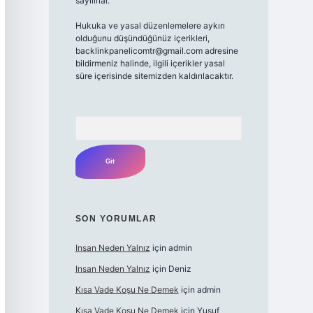
sayılırlar.
Hukuka ve yasal düzenlemelere aykırı
olduğunu düşündüğünüz içerikleri,
backlinkpanelicomtr@gmail.com
adresine
bildirmeniz halinde, ilgili içerikler yasal
süre içerisinde sitemizden kaldırılacaktır.
Arama
SON YORUMLAR
Insan Neden Yalnız
için
admin
Insan Neden Yalnız
için
Deniz
Kısa Vade Koşu Ne Demek
için
admin
Kısa Vade Koşu Ne Demek
için
Yusuf