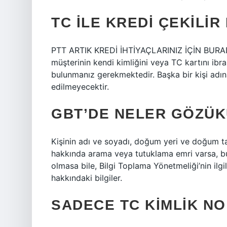
TC ILE KREDI ÇEKILIR 
PTT ARTIK KREDİ İHTİYAÇLARINIZ İÇİN BURADA
müşterinin kendi kimliğini veya TC kartını ib
bulunmanız gerekmektedir. Başka bir kişi adın
edilmeyecektir.
GBT’DE NELER GÖZÜ
Kişinin adı ve soyadı, doğum yeri ve doğum tari
hakkında arama veya tutuklama emri varsa, bu 
olmasa bile, Bilgi Toplama Yönetmeliği’nin ilgi
hakkındaki bilgiler.
SADECE TC KIMLIK NO