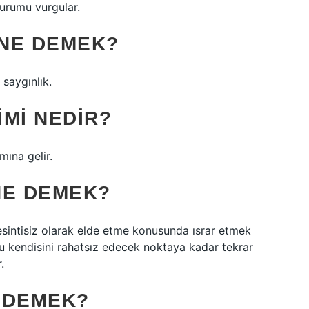
 durumu vurgular.
NE DEMEK?
k saygınlık.
MI NEDIR?
mına gelir.
 NE DEMEK?
 kesintisiz olarak elde etme konusunda ısrar etmek
uyu kendisini rahatsız edecek noktaya kadar tekrar
.
 DEMEK?