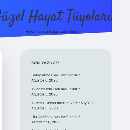
üzel Hayat Tüyoları
Hayatına neşe katan zarif fikirler!
ilbet giriş
SIDEBAR
SON YAZILAR
Dolby Atmos nasıl aktif edilir ?
Ağustos 6, 2026
Avlanma izin kartı nasıl alınır ?
Ağustos 5, 2026
Akdeniz Üniversitesi ne kadar büyük ?
Ağustos 3, 2026
Ulu Cami’deki vav harfi nedir ?
Temmuz 26, 2026