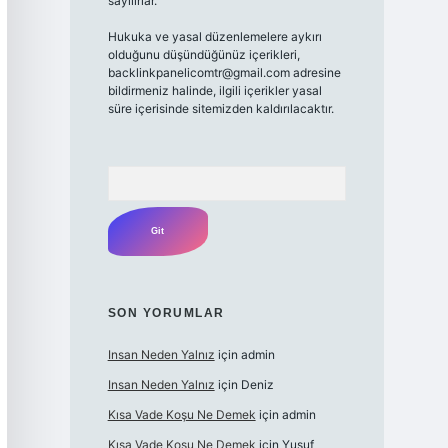
sayılırlar.
Hukuka ve yasal düzenlemelere aykırı
olduğunu düşündüğünüz içerikleri,
backlinkpanelicomtr@gmail.com
adresine
bildirmeniz halinde, ilgili içerikler yasal
süre içerisinde sitemizden kaldırılacaktır.
Arama
SON YORUMLAR
Insan Neden Yalnız
için
admin
Insan Neden Yalnız
için
Deniz
Kısa Vade Koşu Ne Demek
için
admin
Kısa Vade Koşu Ne Demek
için
Yusuf