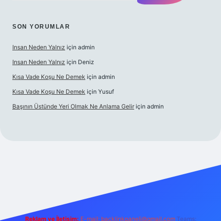
SON YORUMLAR
Insan Neden Yalnız
için
admin
Insan Neden Yalnız
için
Deniz
Kısa Vade Koşu Ne Demek
için
admin
Kısa Vade Koşu Ne Demek
için
Yusuf
Başının Üstünde Yeri Olmak Ne Anlama Gelir
için
admin
iriş
Reklam ve İletişim:
E-mail:
backlinkpaneli@gmail.com
Teams: