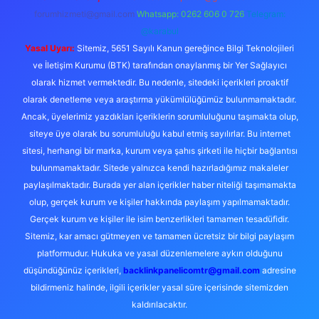
forumhizmeti@gmail.com
Whatsapp: 0262 606 0 726
Telegram:
@karabul
Yasal Uyarı:
Sitemiz, 5651 Sayılı Kanun gereğince Bilgi Teknolojileri
ve İletişim Kurumu (BTK) tarafından onaylanmış bir Yer Sağlayıcı
olarak hizmet vermektedir. Bu nedenle, sitedeki içerikleri proaktif
olarak denetleme veya araştırma yükümlülüğümüz bulunmamaktadır.
Ancak, üyelerimiz yazdıkları içeriklerin sorumluluğunu taşımakta olup,
siteye üye olarak bu sorumluluğu kabul etmiş sayılırlar. Bu internet
sitesi, herhangi bir marka, kurum veya şahıs şirketi ile hiçbir bağlantısı
bulunmamaktadır. Sitede yalnızca kendi hazırladığımız makaleler
paylaşılmaktadır. Burada yer alan içerikler haber niteliği taşımamakta
olup, gerçek kurum ve kişiler hakkında paylaşım yapılmamaktadır.
Gerçek kurum ve kişiler ile isim benzerlikleri tamamen tesadüfidir.
Sitemiz, kar amacı gütmeyen ve tamamen ücretsiz bir bilgi paylaşım
platformudur. Hukuka ve yasal düzenlemelere aykırı olduğunu
düşündüğünüz içerikleri,
backlinkpanelicomtr@gmail.com
adresine
bildirmeniz halinde, ilgili içerikler yasal süre içerisinde sitemizden
kaldırılacaktır.