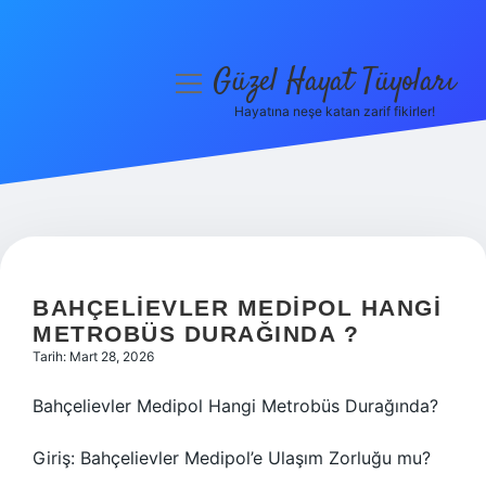
Güzel Hayat Tüyoları
menüyü
aç
Hayatına neşe katan zarif fikirler!
Anasayfa
Gizlilik Politikası
Yasal Uyarı
Hakkımızda
BAHÇELIEVLER MEDIPOL HANGI
METROBÜS DURAĞINDA ?
Tarih: Mart 28, 2026
Bahçelievler Medipol Hangi Metrobüs Durağında?
Giriş: Bahçelievler Medipol’e Ulaşım Zorluğu mu?