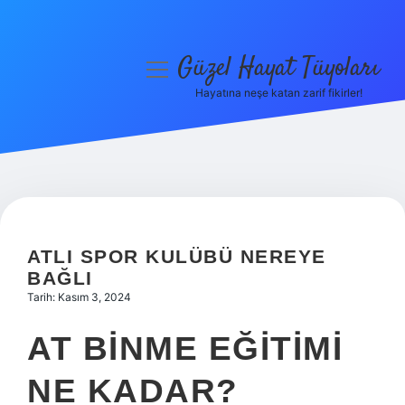
Güzel Hayat Tüyoları
menüyü
aç
Hayatına neşe katan zarif fikirler!
Anasayfa
Gizlilik Politikası
Yasal Uyarı
Hakkımızda
ATLI SPOR KULÜBÜ NEREYE
BAĞLI
Tarih: Kasım 3, 2024
AT BINME EĞITIMI
NE KADAR?