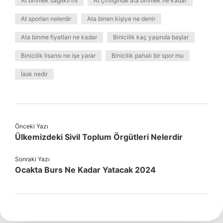
At binmek sağlıklı mı
At çiftliğinde ata binmek ne kadar
At sporları nelerdir
Ata binen kişiye ne denir
Ata binme fiyatları ne kadar
Binicilik kaç yaşında başlar
Binicilik lisansı ne işe yarar
Binicilik pahalı bir spor mu
İask nedir
Önceki Yazı
Ülkemizdeki Sivil Toplum Örgütleri Nelerdir
Sonraki Yazı
Ocakta Burs Ne Kadar Yatacak 2024