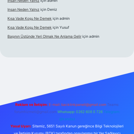
Insan Neden Yalnız
için
admin
Insan Neden Yalnız
için
Deniz
Kısa Vade Koşu Ne Demek
için
admin
Kısa Vade Koşu Ne Demek
için
Yusuf
Başının Üstünde Yeri Olmak Ne Anlama Gelir
için
admin
bet giriş
Reklam ve İletişim:
E-mail:
backlinkpaneli@gmail.com
Teams:
forumhizmeti@gmail.com
Whatsapp: 0262 606 0 726
Telegram:
@karabul
Yasal Uyarı:
Sitemiz, 5651 Sayılı Kanun gereğince Bilgi Teknolojileri
ve İletişim Kurumu (BTK) tarafından onaylanmış bir Yer Sağlayıcı