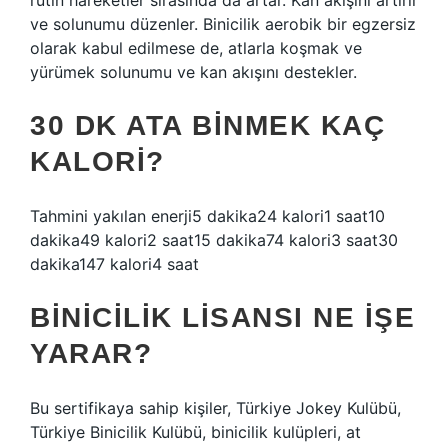
rutin hareketler sırasında da artar. Kan akışını artırır
ve solunumu düzenler. Binicilik aerobik bir egzersiz
olarak kabul edilmese de, atlarla koşmak ve
yürümek solunumu ve kan akışını destekler.
30 DK ATA BINMEK KAÇ
KALORI?
Tahmini yakılan enerji5 dakika24 kalori1 saat10
dakika49 kalori2 saat15 dakika74 kalori3 saat30
dakika147 kalori4 saat
BINICILIK LISANSI NE IŞE
YARAR?
Bu sertifikaya sahip kişiler, Türkiye Jokey Kulübü,
Türkiye Binicilik Kulübü, binicilik kulüpleri, at