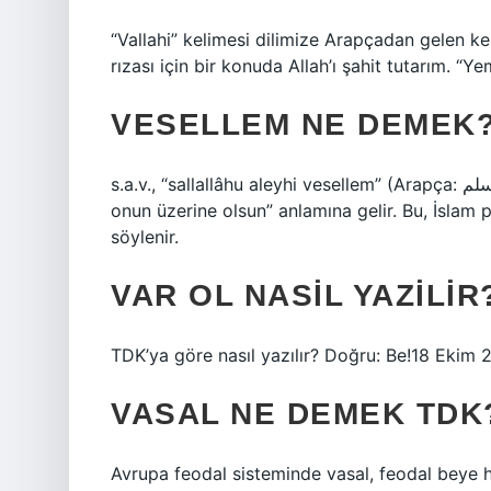
“Vallahi” kelimesi dilimize Arapçadan gelen kel
rızası için bir konuda Allah’ı şahit tutarım. “Y
VESELLEM NE DEMEK
s.a.v., “sallallâhu aleyhi vesellem” (Arapça: صلى الله عليه و سلم) kelimesinin kısaltmasıdır ve “barış
onun üzerine olsun” anlamına gelir. Bu, İsla
söylenir.
VAR OL NASIL YAZILIR
TDK’ya göre nasıl yazılır? Doğru: Be!18 Ekim
VASAL NE DEMEK TDK
Avrupa feodal sisteminde vasal, feodal beye h