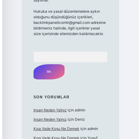
sayılırlar.
Hukuka ve yasal düzenlemelere aykırı
olduğunu düşündüğünüz içerikleri,
backlinkpanelicomtr@gmail.com
adresine
bildirmeniz halinde, ilgili içerikler yasal
süre içerisinde sitemizden kaldırılacaktır.
Arama
SON YORUMLAR
Insan Neden Yalnız
için
admin
Insan Neden Yalnız
için
Deniz
Kısa Vade Koşu Ne Demek
için
admin
Kısa Vade Koşu Ne Demek
için
Yusuf