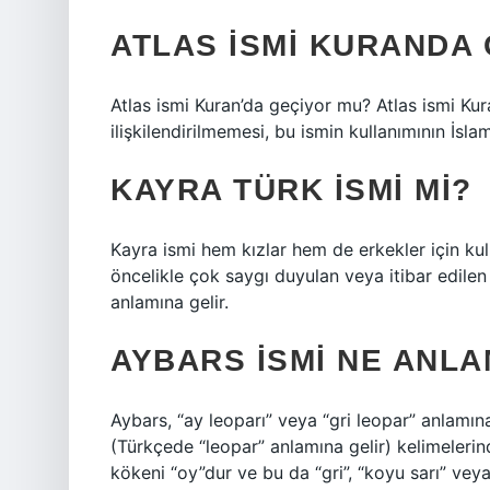
ATLAS ISMI KURANDA
Atlas ismi Kuran’da geçiyor mu? Atlas ismi Ku
ilişkilendirilmemesi, bu ismin kullanımının İslam
KAYRA TÜRK ISMI MI?
Kayra ismi hem kızlar hem de erkekler için kull
öncelikle çok saygı duyulan veya itibar edilen b
anlamına gelir.
AYBARS ISMI NE ANLA
Aybars, “ay leoparı” veya “gri leopar” anlamına
(Türkçede “leopar” anlamına gelir) kelimelerind
kökeni “oy”dur ve bu da “gri”, “koyu sarı” veya