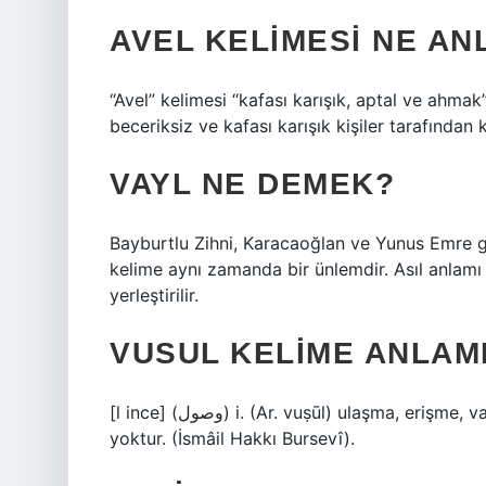
AVEL KELIMESI NE AN
“Avel” kelimesi “kafası karışık, aptal ve ahmak
beceriksiz ve kafası karışık kişiler tarafından k
VAYL NE DEMEK?
Bayburtlu Zihni, Karacaoğlan ve Yunus Emre gib
kelime aynı zamanda bir ünlemdir. Asıl anlamı 
yerleştirilir.
VUSUL KELIME ANLAMI
[l ince] (ﻭﺻﻮﻝ) i. (Ar. vuṣūl) ulaşma, erişme, varma, geçme: Allah’a ulaştıktan sonra artık geri dönüş
yoktur. (İsmâil Hakkı Bursevî).