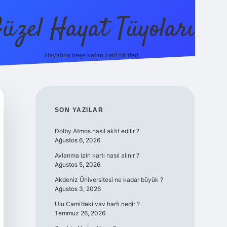
üzel Hayat Tüyoları
Hayatına neşe katan zarif fikirler!
ilbet giriş
SIDEBAR
SON YAZILAR
Dolby Atmos nasıl aktif edilir ?
Ağustos 6, 2026
Avlanma izin kartı nasıl alınır ?
Ağustos 5, 2026
Akdeniz Üniversitesi ne kadar büyük ?
Ağustos 3, 2026
Ulu Cami’deki vav harfi nedir ?
Temmuz 26, 2026