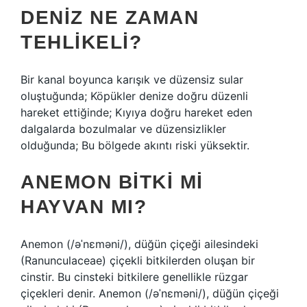
DENIZ NE ZAMAN
TEHLIKELI?
Bir kanal boyunca karışık ve düzensiz sular
oluştuğunda; Köpükler denize doğru düzenli
hareket ettiğinde; Kıyıya doğru hareket eden
dalgalarda bozulmalar ve düzensizlikler
olduğunda; Bu bölgede akıntı riski yüksektir.
ANEMON BITKI MI
HAYVAN MI?
Anemon (/əˈnɛməni/), düğün çiçeği ailesindeki
(Ranunculaceae) çiçekli bitkilerden oluşan bir
cinstir. Bu cinsteki bitkilere genellikle rüzgar
çiçekleri denir. Anemon (/əˈnɛməni/), düğün çiçeği