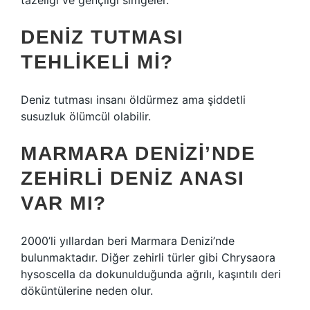
tazeliği ve gençliği simgeler.
DENIZ TUTMASI
TEHLIKELI MI?
Deniz tutması insanı öldürmez ama şiddetli
susuzluk ölümcül olabilir.
MARMARA DENIZI’NDE
ZEHIRLI DENIZ ANASI
VAR MI?
2000’li yıllardan beri Marmara Denizi’nde
bulunmaktadır. Diğer zehirli türler gibi Chrysaora
hysoscella da dokunulduğunda ağrılı, kaşıntılı deri
döküntülerine neden olur.