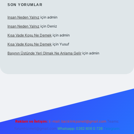
SON YORUMLAR
Insan Neden Yalnız
için
admin
Insan Neden Yalnız
için
Deniz
Kısa Vade Koşu Ne Demek
için
admin
Kısa Vade Koşu Ne Demek
için
Yusuf
Başının Üstünde Yeri Olmak Ne Anlama Gelir
için
admin
iş
Reklam ve İletişim:
E-mail:
backlinkpaneli@gmail.com
Teams:
forumhizmeti@gmail.com
Whatsapp: 0262 606 0 726
Telegram: