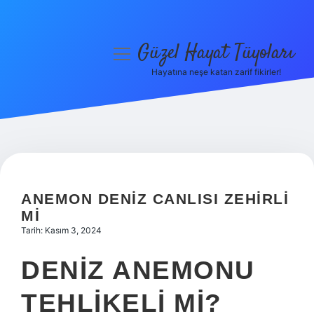
Güzel Hayat Tüyoları
menüyü
aç
Hayatına neşe katan zarif fikirler!
Anasayfa
Gizlilik Politikası
Yasal Uyarı
Hakkımızda
ANEMON DENIZ CANLISI ZEHIRLI
MI
Tarih: Kasım 3, 2024
DENIZ ANEMONU
TEHLIKELI MI?