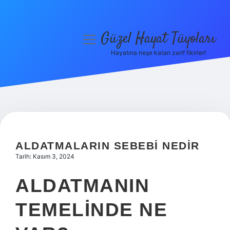
Güzel Hayat Tüyoları
menüyü
aç
Hayatına neşe katan zarif fikirler!
Anasayfa
Gizlilik Politikası
Yasal Uyarı
Hakkımızda
ALDATMALARIN SEBEBI NEDIR
Tarih: Kasım 3, 2024
ALDATMANIN
TEMELINDE NE