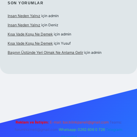
SON YORUMLAR
Insan Neden Yalnız
için
admin
Insan Neden Yalnız
için
Deniz
Kısa Vade Koşu Ne Demek
için
admin
Kısa Vade Koşu Ne Demek
için
Yusuf
Başının Üstünde Yeri Olmak Ne Anlama Gelir
için
admin
lbet giriş
Reklam ve İletişim:
E-mail:
backlinkpaneli@gmail.com
Teams:
forumhizmeti@gmail.com
Whatsapp: 0262 606 0 726
Telegram:
@karabul