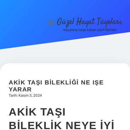
Güzel Hayat Tüyoları
menüyü
aç
Hayatına neşe katan zarif fikirler!
Anasayfa
Gizlilik Politikası
Yasal Uyarı
Hakkımızda
AKIK TAŞI BILEKLIĞI NE IŞE
YARAR
Tarih: Kasım 3, 2024
AKIK TAŞI
BILEKLIK NEYE IYI