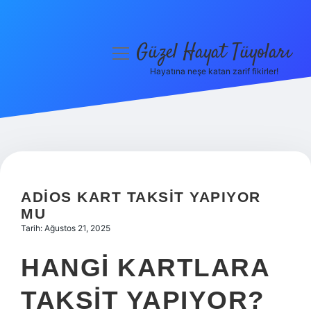
Güzel Hayat Tüyoları
menüyü
aç
Hayatına neşe katan zarif fikirler!
Anasayfa
Gizlilik Politikası
Yasal Uyarı
Hakkımızda
ADIOS KART TAKSIT YAPIYOR
MU
Tarih: Ağustos 21, 2025
HANGI KARTLARA
TAKSIT YAPIYOR?