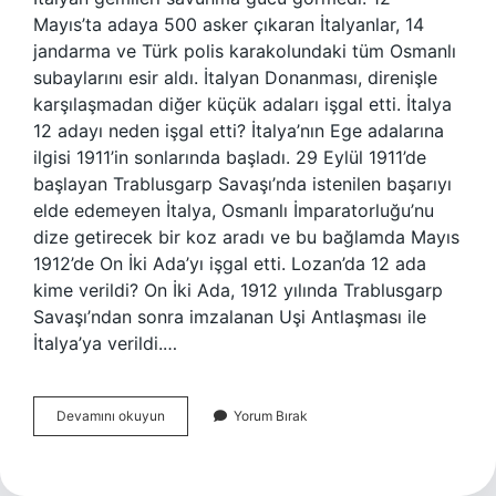
Mayıs’ta adaya 500 asker çıkaran İtalyanlar, 14
jandarma ve Türk polis karakolundaki tüm Osmanlı
subaylarını esir aldı. İtalyan Donanması, direnişle
karşılaşmadan diğer küçük adaları işgal etti. İtalya
12 adayı neden işgal etti? İtalya’nın Ege adalarına
ilgisi 1911’in sonlarında başladı. 29 Eylül 1911’de
başlayan Trablusgarp Savaşı’nda istenilen başarıyı
elde edemeyen İtalya, Osmanlı İmparatorluğu’nu
dize getirecek bir koz aradı ve bu bağlamda Mayıs
1912’de On İki Ada’yı işgal etti. Lozan’da 12 ada
kime verildi? On İki Ada, 1912 yılında Trablusgarp
Savaşı’ndan sonra imzalanan Uşi Antlaşması ile
İtalya’ya verildi.…
12
Devamını okuyun
Yorum Bırak
Adayı
Kim
Işgal
Etti