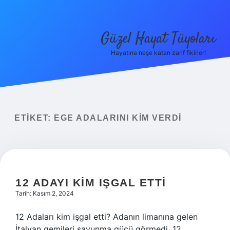
Güzel Hayat Tüyoları
menüyü
aç
Hayatına neşe katan zarif fikirler!
Anasayfa
Gizlilik Politikası
Yasal Uyarı
ETIKET:
EGE ADALARINI KIM VERDI
Hakkımızda
12 ADAYI KIM IŞGAL ETTI
Tarih: Kasım 2, 2024
12 Adaları kim işgal etti? Adanın limanına gelen
İtalyan gemileri savunma gücü görmedi. 12