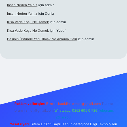
Insan Neden Yalnız
için
admin
Insan Neden Yalnız
için
Deniz
Kısa Vade Koşu Ne Demek
için
admin
Kısa Vade Koşu Ne Demek
için
Yusuf
Başının Üstünde Yeri Olmak Ne Anlama Gelir
için
admin
giriş
Reklam ve İletişim:
E-mail:
backlinkpaneli@gmail.com
Teams:
forumhizmeti@gmail.com
Whatsapp: 0262 606 0 726
Telegram:
@karabul
Yasal Uyarı:
Sitemiz, 5651 Sayılı Kanun gereğince Bilgi Teknolojileri