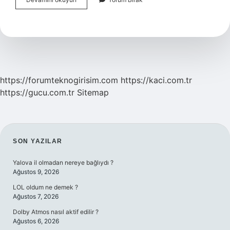
Sütünün
Raf
Ömrü
Ne
Kadardır
https://forumteknogirisim.com
https://kaci.com.tr
https://gucu.com.tr
Sitemap
SIDEBAR
SON YAZILAR
Yalova il olmadan nereye bağlıydı ?
Ağustos 9, 2026
LOL oldum ne demek ?
Ağustos 7, 2026
Dolby Atmos nasıl aktif edilir ?
Ağustos 6, 2026