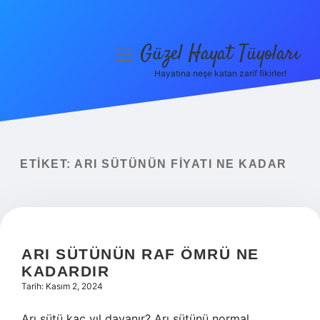
Güzel Hayat Tüyoları
menüyü
aç
Hayatına neşe katan zarif fikirler!
Anasayfa
Gizlilik Politikası
Yasal Uyarı
ETIKET:
ARI SÜTÜNÜN FIYATI NE KADAR
Hakkımızda
ARI SÜTÜNÜN RAF ÖMRÜ NE
KADARDIR
Tarih: Kasım 2, 2024
Arı sütü kaç yıl dayanır? Arı sütünü normal