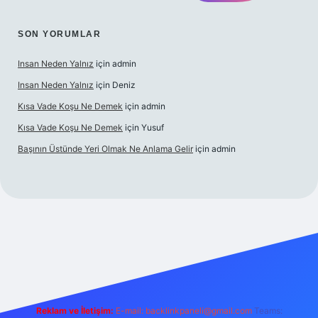
SON YORUMLAR
Insan Neden Yalnız
için
admin
Insan Neden Yalnız
için
Deniz
Kısa Vade Koşu Ne Demek
için
admin
Kısa Vade Koşu Ne Demek
için
Yusuf
Başının Üstünde Yeri Olmak Ne Anlama Gelir
için
admin
iriş
Reklam ve İletişim:
E-mail:
backlinkpaneli@gmail.com
Teams: